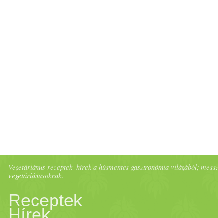
bebizonyították, hogy képes
trigliceridek és az LDL vag
miközben növeli a HDL ava
alatt tartani a vérnyomást, c
az artériás gyulladásokat, ho
csökkentéséhez, mindezek ál
Vegetáriánus receptek, hírek a húsmentes gasztronómia világából; messze 
megelőzi az agyvérzést és a 
vegetáriánusoknak.
Receptek
mag
.com) A recept Hozzáva
Hírek