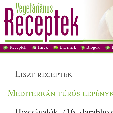
Receptek
Hírek
Éttermek
Blogok
liszt receptek
Mediterrán túrós lepény
Hozzávalók (16 darabhoz