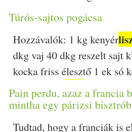
egyszerű kadhinak (joghurtl
Túrós-sajtos pogácsa
de a titka az urad dálból (fe
lis
Hozzávalók: 1 kg kenyér
mungóbabból) készült puh
dkg vaj 40 dkg reszelt sajt kb
rejlik. Ezeket a gombócokat
kocka friss élesztő 1 ek só k
dubkinak. A hindi szó jelent
liszt
tésztához A
et egy nagy
utalva arra, hogy a gombóco
Pain perdu, azaz a francia 
hozzáadjuk a sót, a túrót és 
mintha egy párizsi bisztrób
joghurtos levesben főnek m
belemorzsoljuk a vajat és az 
magukba szívják annak ízeit.
Tudtad, hogy a franciák is e