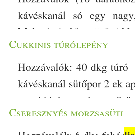
kávéskanál só egy nagy,
Melegítsd elő a sütőt 190 
Cukkinis túrólepény
Add hozzá a túrót, a re
bazsalikomot. Alaposan do
Hozzávalók: 40 dkg túró f
ereszt, adj hozzá 1-2 evő
kávéskanál sütőpor 2 ek ap
sütőpapírral bélelt tepsire
a cukkinit, a sót, a sütő
Cseresznyés morzsasüti
állni. Szórd hozzá a zab
formázható, de ne raga