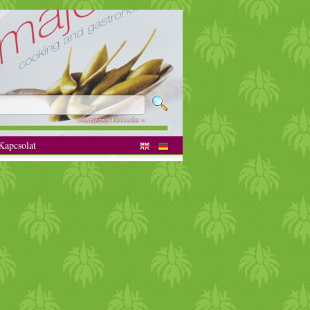
részletes keresés »
apcsolat