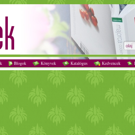
olaj receptek - Vegetáriánus receptek
k
Blogok
Könyvek
Katalógus
Kedvencek
K