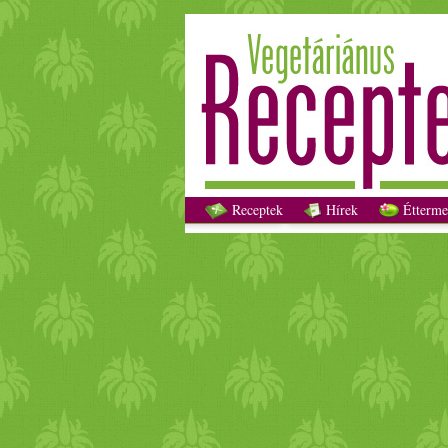
Receptek
Hírek
Étterme