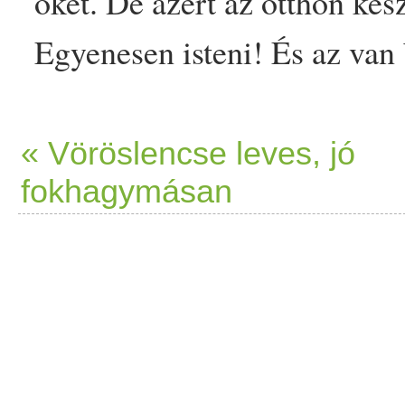
őket. De azért az otthon kés
Egyenesen isteni! És az van
tenni. (Vagy ami épp van o
« Vöröslencse leves, jó
fokhagymásan