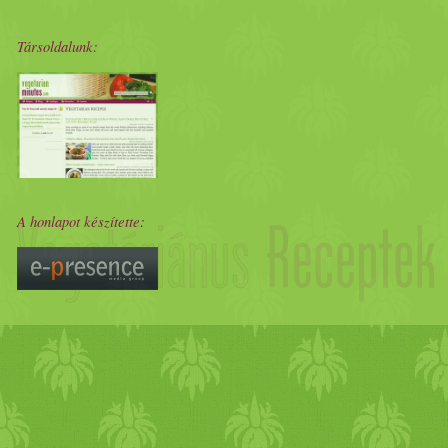
Társoldalunk:
A honlapot készítette: