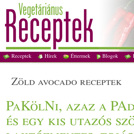
Receptek
Hírek
Éttermek
Blogok
zöld avocado receptek
PaKölNi, azaz a PA
és egy kis utazós sz