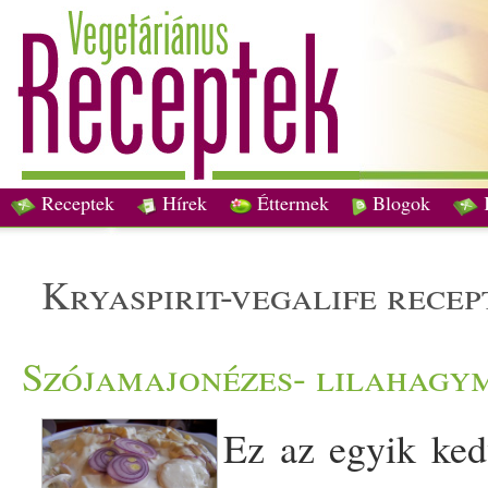
Receptek
Hírek
Éttermek
Blogok
kryaspirit-vegalife rece
Szójamajonézes- lilahagy
Ez az egyik ke