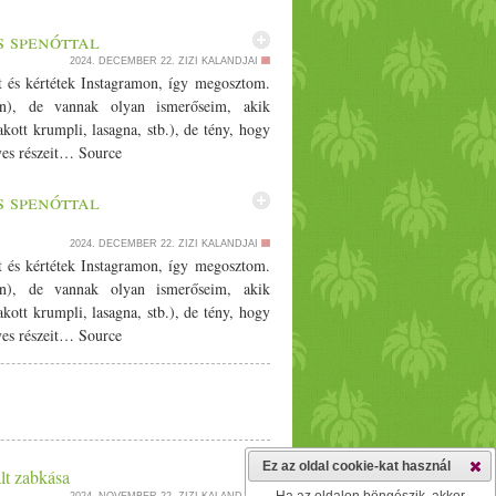
 spenóttal
2024. DECEMBER 22.
ZIZI KALANDJAI
 és kértétek Instagramon, így megosztom.
on), de vannak olyan ismerőseim, akik
akott
krumpli
, lasagna, stb.), de tény, hogy
gyes részeit… Source
 spenóttal
2024. DECEMBER 22.
ZIZI KALANDJAI
 és kértétek Instagramon, így megosztom.
on), de vannak olyan ismerőseim, akik
akott
krumpli
, lasagna, stb.), de tény, hogy
gyes részeit… Source
Ez az oldal cookie-kat használ
lt zabkása