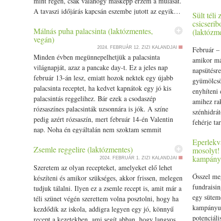
mint régen, csak valahogy másképp érzem a múlását.
megtanuln
A
tavaszi
időjárás kapcsán eszembe jutott az egyik…
Sült téli
Source
csicserib
Málnás puha palacsinta (laktózmentes,
(laktózm
vegán)
2024. FEBRUÁR 12.
ZIZI KALANDJAI
Február –
Minden évben megünnepelhetjük a
palacsinta
amikor m
világnapját, azaz a pancake day-t. Ez a jeles nap
napsütésre
február 13-án lesz, emiatt hozok nektek egy újabb
gyümölcsö
palacsinta
receptet, ha kedvet kapnátok egy jó kis
enyhíteni 
palacsintás
reggeli
hez. Bár ezek a csodaszép
amihez rak
rózsaszínes palacsinták uzsonnára is jók. A színe
szénhidrát
pedig azért rózsaszín, mert február 14-én Valentin
fehérje tar
nap. Noha én egyáltalán nem szoktam semmit
ünnepelni ezen a… Source
Eperlekv
Zsemle reggelire (laktózmentes)
mosolyt!
kampány
2024. FEBRUÁR 1.
ZIZI KALANDJAI
Szeretem az olyan recepteket, amelyeket elő lehet
Ősszel me
készíteni és amikor szükséges, akkor
friss
en,
meleg
en
fundraisin
tudjuk tálalni. Ilyen ez a
zsemle
recept is, amit már a
egy sütem
téli szünet végén szerettem volna posztolni, hogy ha
kampányuk
kezdődik az iskola, addigra legyen egy jó, könnyű
potenciál
recept a kezetekben, ami segít abban, hogy langyos