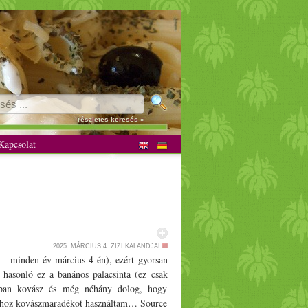
részletes keresés »
apcsolat
2025. MÁRCIUS 4.
ZIZI KALANDJAI
 – minden év március 4-én), ezért
gyors
an
b hasonló ez a banános
palacsinta
(ez csak
szban kovász és még néhány dolog, hogy
tához kovászmaradékot használtam… Source