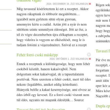
Régen sok
2024. DECEMBER 16.
ZIZI KALANDJAI
Még tavasszal kísérleteztem ki ezt a receptet. Akkor
egyikünket
nagyon rákaptunk és többször megsütöttem…
egyre keve
igazából nem győztem sütni olyan
gyors
an,
már nem 
amennyire kérte a család. Aztán jött a nyár és nem
nagyon me
sütöttem szinte semmilyen édességet. Jött az ősz, a
hogy hogy
tél és végre decemberben újra előkaptam a receptet,
a
zab
(
peh
hogy videóra is vegyem az elkészítését, meg le is
számunkra
tudjam fotózni a végeredményt. Szóval ez a recept
Rájöttem
a… Source
Tavaszi f
Fehér forró csoki másképp
Pár éve m
2024. OKTÓBER 1.
ZIZI KALANDJAI
Ennek a receptnek a különlegessége, hogy nem fehér
receptjét,
csoki
ból készült, hanem kakaó
vaj
ból. Nem
forgattam 
dolgoztam sokat kakaó
vaj
jal, de a tapasztalataim
receptet. 
pozitívak. Nem szeretem a fehér
csoki
t, mert túl édes
amit idén
nekem (legalábbis, amiket eddig kóstoltam).
eper
kéz a
Hiányzik belőle a kakaó kesernyéssége, ami elvesz az
Mára készü
édes ízből egy keveset. Ez a forró
csoki
viszont nem
Nagyobb a
túl édes, ugyanis mi
mag
unk édesítjük… Source
Dupla ep
Tavaszi frissítő ital: bodzaszörp