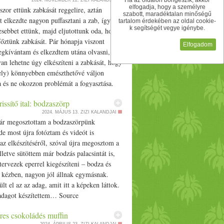
Ha az oldalon böngészik, akkor
2024. NOVEMBER 22.
ZIZI KALANDJAI
elfogadja, hogy a személyre
szor ettünk
zab
kását
reggeli
re, aztán
szabott, maradéktalan minőségű
 elkezdte nagyon puffasztani a
zab
, így
tartalom érdekében az oldal cookie-
k segítségét vegye igénybe.
sebbet ettünk, majd eljutottunk oda, hogy
főztünk
zab
kását. Pár hónapja viszont
Elfogadom
gkívántam és elkezdtem utána olvasni,
an lehetne úgy elkészíteni a
zab
kását, hogy
ely
) könnyebben emészthetővé váljon
 és ne okozzon problémát a fogyasztása.
… Source
rissítő ital: bodzaszörp
2024. MÁJUS 13.
ZIZI KALANDJAI
ár megosztottam a
bodza
szörpünk
 de most újra fotóztam és videót is
az elkészítéséről, szóval újra megosztom a
Illetve sütöttem már bodzás palacsintát is,
 tervezek
eper
rel kiegészíteni –
bodza
és
 kézben, nagyon jól állnak egymásnak.
lt el az az adag, amit itt a képeken láttok.
dagot készítettem… Source
res csokoládés muffin