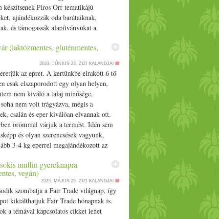
 készítsenek Piros Orr tematikájú
ket, ajándékozzák oda barátaiknak,
ak, és támogassák alapítványukat a
k árának összegével. Source
ár (laktózmentes, gluténmentes,
2023. JÚNIUS 22.
ZIZI KALANDJAI
retjük az epret. A kertünkbe el
rakott
6 tő
en csak elszaporodott egy olyan helyen,
ntem nem kiváló a talaj minősége,
 soha nem volt trágyázva, mégis a
ek, csalán és
eper
kiválóan elvannak ott.
ben örömmel várjuk a termést. Idén sem
ásképp és olyan szerencsések vagyunk,
lább 3-4 kg
eper
rel megajándékozott az
 Source
sokis muffin gyereknapra
entes, vegán)
2023. MÁJUS 25.
ZIZI KALANDJAI
odik szombatja a Fair Trade világnap, így
pot kikiálthatjuk Fair Trade hónapnak is.
ok a témával kapcsolatos cikket lehet