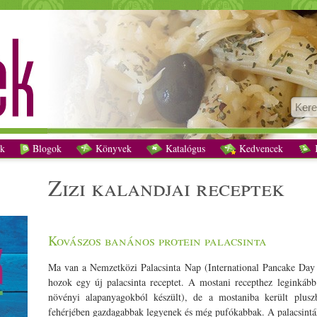
Vegetáriánus receptek - Zizi kalandjai
k
Blogok
Könyvek
Katalógus
Kedvencek
K
zizi kalandjai receptek
Kovászos banános protein palacsinta
Ma van a Nemzetközi
Palacsinta
Nap (International Pancake Day
hozok egy új
palacsinta
receptet. A mostani recepthez leginkáb
növényi alapanyagokból készült), de a mostaniba került plu
fehérjében
gazdag
abbak legyenek és még pufókabbak. A palacsin