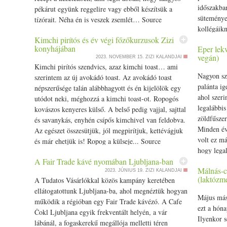
időszakban
pékárut együnk
reggeli
re vagy ebből készítsük a
süteménye
tízórait. Néha én is veszek zsemlét… Source
kollégáikn
Kimchi pirítós és év végi főzőkurzusok Zizi
hozzávaló
konyhájában
Eper lekv
vegán)
2023. NOVEMBER 15.
ZIZI KALANDJAI
Kimchi pirítós
szendvics
, azaz kimchi toast… ami
Nagyon sze
szerintem az új avokádó toast. Az avokádó toast
palánta ig
népszerűsége talán alábbhagyott és én kijelölök egy
ahol szeri
utódot neki, méghozzá a kimchi toast-ot. Ropogós
legalábbis
kovászos kenyeres külső. A belső pedig
vaj
jal,
sajt
tal
zöld
fűszer
és savanykás, enyhén csípős kimchivel van feldobva.
Minden év
Az egészet összesütjük, jól megpirítjuk, kettévágjuk
volt ez m
és már ehetjük is! Ropog a külseje... Source
hogy lega
A Fair Trade kávé nyomában Ljubljana-ban
Anyaföld.
Málnás-c
2023. JÚNIUS 19.
ZIZI KALANDJAI
(laktózm
A Tudatos Vásárlókkal közös kampány keretében
ellátogatottunk Ljubljana-ba, ahol megnéztük hogyan
Május más
működik a régióban egy Fair Trade kávézó. A Cafe
ezt a hóna
Čokl Ljubljana egyik frekventált helyén, a vár
Ilyenkor s
lábánál, a fogaskerekű megállója melletti téren