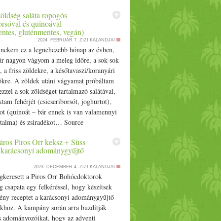
i a… Source
 zöldség saláta ropogós
orsóval és quinoával
entes, gluténmentes, vegán)
2024. FEBRUÁR 7.
ZIZI KALANDJAI
 nekem ez a legnehezebb hónap az évben,
ár nagyon vágyom a
meleg
időre, a sok-sok
, a
friss
zöldekre, a késő
tavaszi
/­­koranyári
kre. A zöldek utáni vágyamat próbáltam
ezzel a sok zöldséget tart
alma
zó salátával,
tam fehérjét (csicseri
bors
ót,
joghurt
ot),
ot (quinoát – bár ennek is van valamennyi
t
alma
) és zsiradékot… Source
áros Piros Orr keksz + Süss
 karácsonyi adománygyűjtő
2023. DECEMBER 4.
ZIZI KALANDJAI
gkeresett a Piros Orr Bohócdoktorok
g csapata egy felkéréssel, hogy készítsek
ény receptet a karácsonyi adománygyűjtő
hoz. A kampány során arra buzdítják
is adományozóikat, hogy az adventi