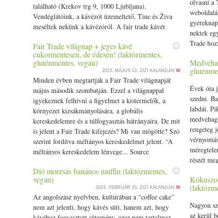
olvasni a
található (Krekov trg 9, 1000 Ljubljana).
weboldalá
Vendéglátóink, a kávézót üzemeltető, Tine és Živa
gyerek
nap
meséltek nekünk a kávézóról. A fair trade kávét
nektek egy
Kolumbiában... Source
Trade hoz
Fair Trade világnap + jeges kávé
imádni fo
cukormentesen, de édesen! (laktózmentes,
gluténmentes, vegán)
Medvehag
gluténme
2023. MÁJUS 13.
ZIZI KALANDJAI
Minden évben megtartják a Fair Trade világnapját
Évek óta 
május második szombatján. Ezzel a világnappal
szedni. B
igyekeznek felhívni a figyelmet a kistermelők, a
labdát. Pi
környezet kizsákmányolására, a globális
medvehagy
kereskedelemre és a túlfogyasztás hátrányaira. De mit
rengeteg j
is jelent a Fair Trade kifejezés? Mi van mögötte? Szó
vérnyomásc
szerint fordítva méltányos kereskedelmet jelent. “A
méregtelen
méltányos kereskedelem lényege... Source
részét me
Source
Dió morzsás banános muffin (laktózmentes,
vegán)
Kókuszos
(laktózm
2023. FEBRUÁR 20.
ZIZI KALANDJAI
Az
angol
szász nyelvben, kultúrában a “coffee cake”
Nagyon sz
nem azt jelenti, hogy kávés süti, hanem azt, hogy
az kerül b
kávéhoz fogyasztott sütemény, azaz nem tart
alma
z