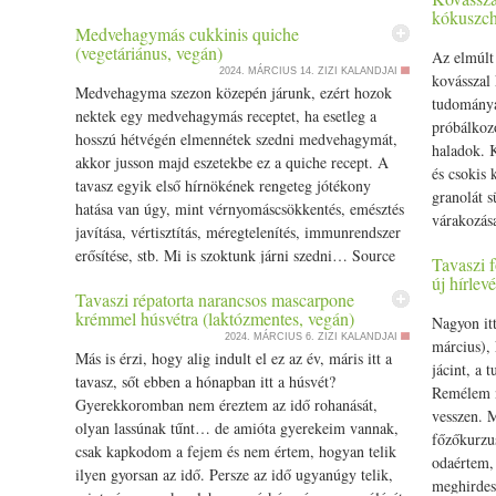
kókuszch
Medvehagymás cukkinis quiche
(vegetáriánus, vegán)
Az elmúlt
2024. MÁRCIUS 14.
ZIZI KALANDJAI
kovásszal 
Medvehagyma
szezon
közepén járunk, ezért hozok
tudomány
nektek egy medvehagymás receptet, ha esetleg a
próbálkozo
hosszú hétvégén elmennétek szedni medvehagymát,
haladok. 
akkor jusson majd eszetekbe ez a
quiche
recept. A
és
csoki
s
tavasz egyik első hírnökének rengeteg jótékony
granolát s
hatása van úgy, mint vérnyomáscsökkentés, emésztés
várakozása
javítása, vértisztítás, méregtelenítés, immunrendszer
granolát i
erősítése, stb. Mi is szoktunk járni szedni… Source
Tavaszi 
új hírlevé
Tavaszi répatorta narancsos mascarpone
krémmel húsvétra (laktózmentes, vegán)
Nagyon itt
2024. MÁRCIUS 6.
ZIZI KALANDJAI
március), 
Más is érzi, hogy alig indult el ez az év, máris itt a
jácint, a 
tavasz, sőt ebben a hónapban itt a húsvét?
Remélem n
Gyerek
koromban nem éreztem az idő rohanását,
vesszen. M
olyan lassúnak tűnt… de amióta
gyerek
eim vannak,
főzőkurzus
csak kapkodom a fejem és nem értem, hogyan telik
odaértem,
ilyen
gyors
an az idő. Persze az idő ugyanúgy telik,
meghirdes