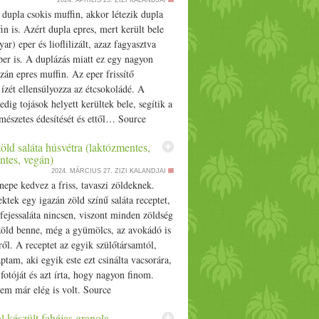
2024. ÁPRILIS 23.
ZIZI KALANDJAI
k dupla
csoki
s
muffin
, akkor létezik dupla
in
is. Azért dupla epres, mert került bele
yar
)
eper
és lioflilizált, azaz fagyasztva
per
is. A duplázás miatt ez egy nagyon
azán epres
muffin
. Az
eper
friss
ítő
ízét ellensúlyozza az étcsokoládé. A
dig tojások helyett kerültek bele, segítik a
mészetes édesítését és ettől… Source
öld saláta húsvétra (laktózmentes,
ntes, vegán)
2024. MÁRCIUS 27.
ZIZI KALANDJAI
nepe kedvez a
friss
,
tavaszi
zöldeknek.
tek egy igazán zöld színű saláta receptet,
ejessaláta nincsen, viszont minden zöldség
öld benne, még a gyümölcs, az avokádó is
ről. A receptet az egyik szülőtársamtól,
aptam, aki egyik este ezt csinálta vacsorára,
 fotóját és azt írta, hogy nagyon finom.
em már elég is volt. Source
 készült fahéjas granola