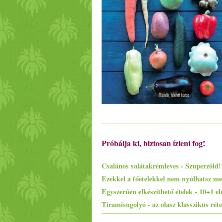
Próbálja ki, biztosan ízleni fog!
Csalános salátakrémleves - Szuperzöld!