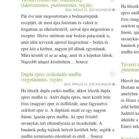
(laktózmentes, gluténmentes, vegán)
Ha létezi
2024. MÁJUS 13.
ZIZI KALANDJAI
epres
muff
Pár éve már megosztottam a
bodza
szörpünk
friss
(
mag
receptjét, de most újra fotóztam és videót is
szárított
e
forgattam az elkészítéséről, szóval újra megosztom a
finom, ig
receptet. Illetve sütöttem már bodzás palacsintát is,
savanykás 
amit idén tervezek
eper
rel kiegészíteni –
bodza
és
banánok pe
eper
kéz a kézben, nagyon jól állnak egymásnak.
muffin
ter
Mára készült el az az adag, amit itt a képeken láttok.
Nagyobb adagot készítettem… Source
Tavaszi z
gluténme
Dupla epres csokoládés muffin
(vegetáriánus, vegán)
Húsvét ün
2024. ÁPRILIS 23.
ZIZI KALANDJAI
Hoztam nek
Ha létezik dupla
csoki
s
muffin
, akkor létezik dupla
amelyben f
epres
muffin
is. Azért dupla epres, mert került bele
és
fűszer
z
friss
(
magyar
)
eper
és lioflilizált, azaz fagyasztva
zöld belül
szárított
eper
is. A duplázás miatt ez egy nagyon
Judittól k
finom, igazán epres
muffin
. Az
eper
friss
ítő
átküldte a
savanykás ízét ellensúlyozza az étcsokoládé. A
Ennyi nek
banánok pedig tojások helyett kerültek bele, segítik a
muffin
természetes édesítését és ettől… Source
Kovásszal