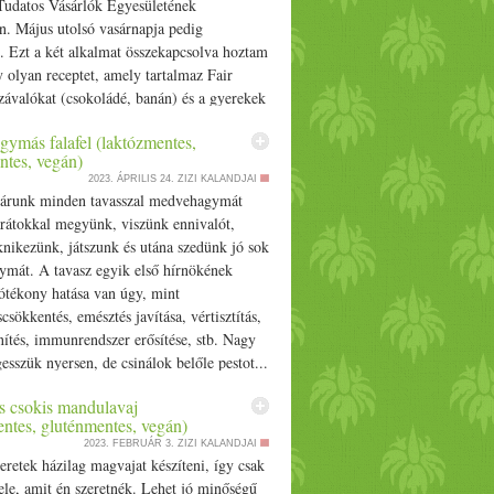
 Tudatos Vásárlók Egyesületének
n. Május utolsó vasárnapja pedig
. Ezt a két alk
alma
t összekapcsolva hoztam
 olyan receptet, amely tart
alma
z Fair
závalókat (csokoládé, banán) és a
gyerek
ek
gják. Source
ymás falafel (laktózmentes,
ntes, vegán)
2023. ÁPRILIS 24.
ZIZI KALANDJAI
járunk minden tavasszal medvehagymát
arátokkal megyünk, viszünk ennivalót,
knikezünk, játszunk és utána szedünk jó sok
mát. A tavasz egyik első hírnökének
ótékony hatása van úgy, mint
sökkentés, emésztés javítása, vértisztítás,
ítés, immunrendszer erősítése, stb. Nagy
gesszük
nyers
en, de csinálok belőle
pesto
t...
 csokis mandulavaj
entes, gluténmentes, vegán)
2023. FEBRUÁR 3.
ZIZI KALANDJAI
e
retek
házilag
mag
vajat készíteni, így csak
ele, amit én szeretnék. Lehet jó minőségű