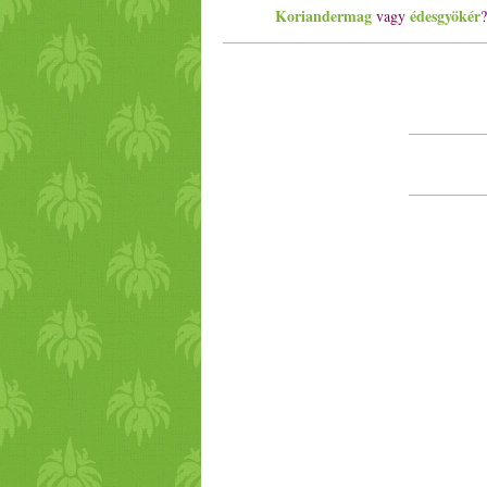
Koriandermag
édesgyökér
vagy
?