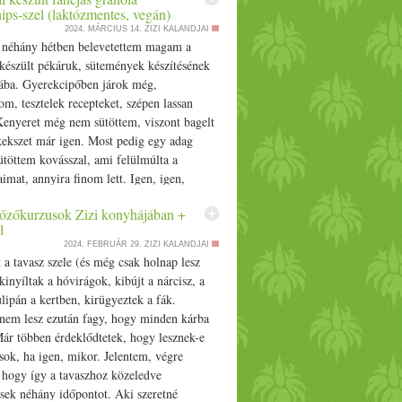
ips-szel (laktózmentes, vegán)
2024. MÁRCIUS 14.
ZIZI KALANDJAI
 néhány hétben belevetettem
mag
am a
készült pékáruk, sütemények készítésének
ába.
Gyerek
cipőben járok még,
m, tesztelek recepteket, szépen lassan
Kenyeret még nem sütöttem, viszont bagelt
keksz
et már igen. Most pedig egy adag
ütöttem kovásszal, ami felülmúlta a
imat, annyira finom lett. Igen, igen,
s lehet sütni… Source
főzőkurzusok Zizi konyhájában +
l
2024. FEBRUÁR 29.
ZIZI KALANDJAI
 a tavasz szele (és még csak holnap lesz
kinyíltak a hóvirágok, kibújt a nárcisz, a
tulipán a kertben, kirügyeztek a fák.
em lesz ezután fagy, hogy minden kárba
ár többen érdeklődtetek, hogy lesznek-e
ok, ha igen, mikor. Jelentem, végre
 hogy így a tavaszhoz közeledve
sek néhány időpontot. Aki szeretné