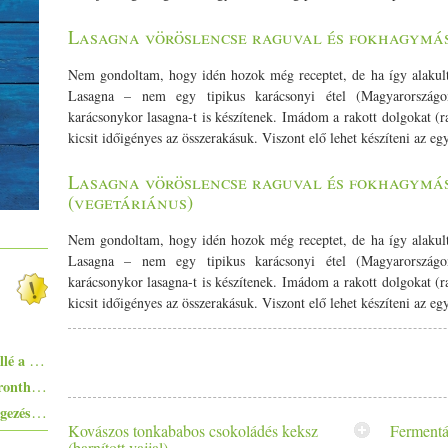
Lasagna vöröslencse raguval és fokhagymás
Nem gondoltam, hogy idén hozok még receptet, de ha így alakult
Lasagna – nem egy tipikus karácsonyi étel (
Magyar
ország
karácsonykor lasagna-t is készítenek. Imádom a
rakott
dolgokat (
r
kicsit időigényes az összerakásuk. Viszont elő lehet készíteni az e
Lasagna vöröslencse raguval és fokhagymás
(vegetáriánus)
Nem gondoltam, hogy idén hozok még receptet, de ha így alakult
Lasagna – nem egy tipikus karácsonyi étel (
Magyar
ország
karácsonykor lasagna-t is készítenek. Imádom a
rakott
dolgokat (
r
kicsit időigényes az összerakásuk. Viszont elő lehet készíteni az e
Ezekkel a főételekkel nem nyúlhatsz mellé a hőségben - 5+1 kánikularecept
Egyszerűen elkészíthető ételek - 10+1 elronthatatlan recept kezdő konyhatündéreknek
Tiramisugolyó - az olasz klasszikus rétegezés nélkül, falatnyi verzióban
Kovászos tonkababos csokoládés keksz
Fermentá
(barnított vajjal)