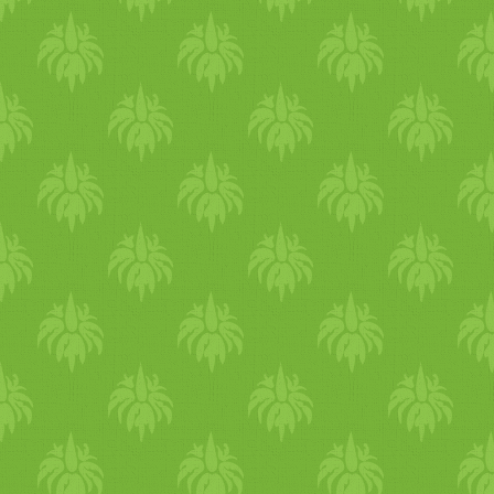
kevés
petrezselyem
mel .
Összekeverjük és picit így
állni hagyjuk. A gombát a
mártáshoz keverjük, majd a
lereszelt
spagetti
ra
halmozzuk.