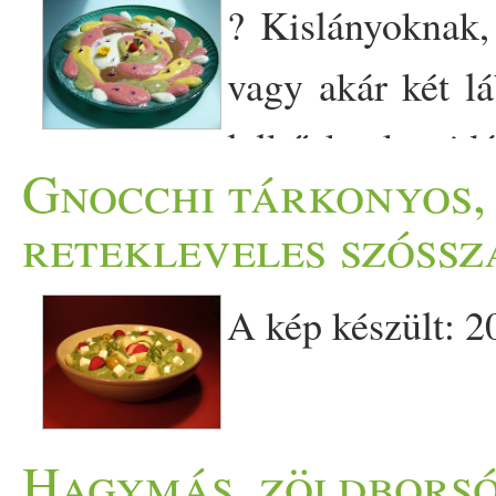
? Kislányoknak
vagy akár két l
lelkűeknek, vid
Gnocchi tárkonyos,
törpéinek, természeti lény
retekleveles szóssz
aki szereti :) ? ! Jubileum
A kép készült: 
vagyis a Vigyázz, Kész, Fő
hirdetett meg itt. Témája: 
szeretnéd olvasni kérlek k
Hagymás, zöldborsó