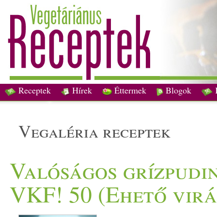
Receptek
Hírek
Éttermek
Blogok
vegaléria receptek
Valóságos grízpudin
VKF! 50 (Ehető vir