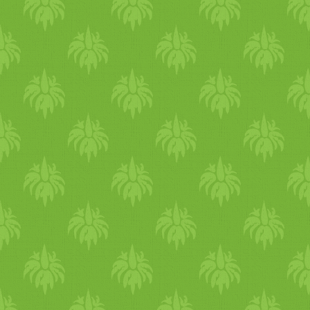
mindennek az íze
friss
en
őrölve. A legolc
só
bb és
legkedvesebb konyhai
gépem:) és hozzá szintén
bolha
piac
os ősrégi
szépség
es
szitát is talátunk.