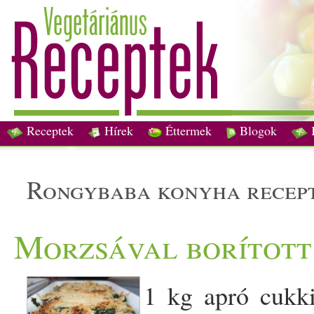
Receptek
Hírek
Éttermek
Blogok
rongybaba konyha recep
Morzsával borított
1 kg apró
cukk