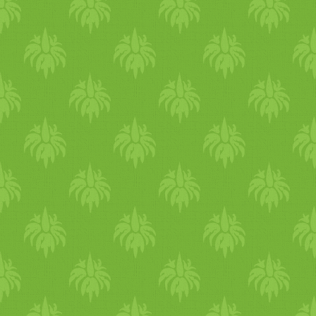
(Horváth Ilona-féle)
darázsfészek. Persze,
szerencsénk van, mert a
malmot nyáron 20 euroért
vettük a bolha
piac
on - nem
működött tök
élet
esen, Ali
csinálta meg, nagyon
fantasztikus
lett, egészen má