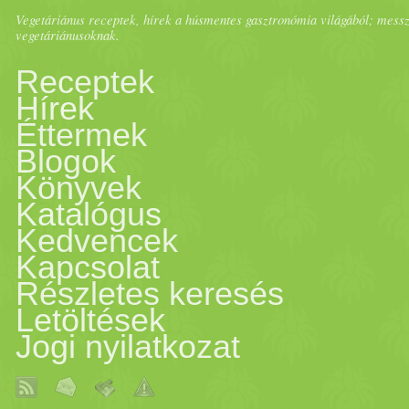
Vegetáriánus receptek, hírek a húsmentes gasztronómia világából; messze 
vegetáriánusoknak.
Receptek
Hírek
Éttermek
Blogok
Könyvek
Katalógus
Kedvencek
Kapcsolat
Részletes keresés
Letöltések
Jogi nyilatkozat