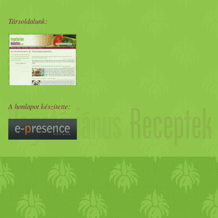
Társoldalunk:
A honlapot készítette: