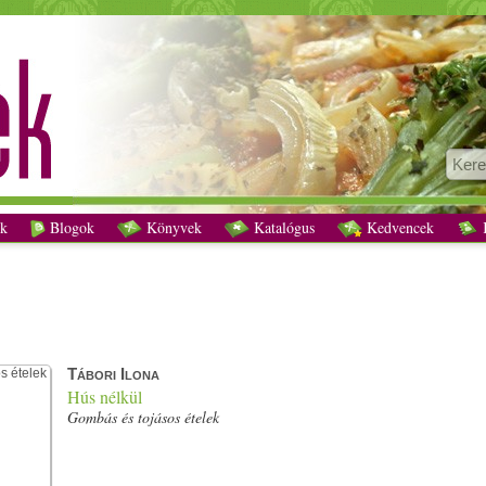
Tábori Ilona Hús nélkül Gombás és tojásos ételek - Vegetáriánus receptek
k
Blogok
Könyvek
Katalógus
Kedvencek
K
Tábori Ilona
Hús nélkül
Gombás és tojásos ételek