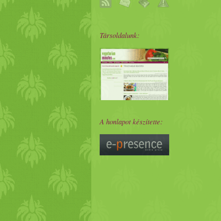
Társoldalunk:
A honlapot készítette: