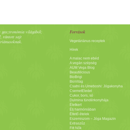
 gasztronómia világából;
Források
, rántott sajt
áriánusoknak.
Vegetáriánus receptek
Hírek
A malac nem ebéd
A vegán szépség
AUM Vega Blog
Beautilicious
BioBrigi
BioVilág
Csatni és Umeboshi: Jógakonyha
CsemetEledel
Cukor, bors, só
Dulmina tündérkonyhája
Életkert
Élj harmóniában
Éltető ételek
Eszemiszom – Jóga Magazin
Extraszűz
Fitt Nők