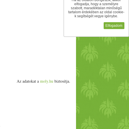
Ha az oldalon böngészik, akkor
elfogadja, hogy a személyre
szabott, maradéktalan minőségű
tartalom érdekében az oldal cookie-
k segítségét vegye igénybe.
Elfogadom
Az adatokat a
moly.hu
biztosítja.