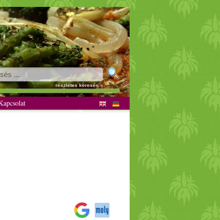
részletes keresés »
apcsolat