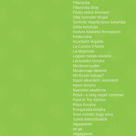
Fittanyuka
Fittanyuka Blog
Főzés nélkül finoman!
Gitta nyersétel blogja
Govinda Vegetáriánus konyhája
Gréta konyhája
Kedves Kedvenc Receptjeim
Kertkonyha
KryaSpirit-Vegalife
La Cuisine d'Adéle
La Veganista
Legyen néktek eledelül...
Lét-tudatos konyha
Mentesreceptek
Mindennapi ételeink
Mit főzzek holnap?
Napló étkeinkről, életünkről
Nyers konyha
Nyersétel akadémia
Prove - a világ vegán szemmel
Punk In The Kitchen
Répa Konyha
Rongybaba konyha
Sose mondd, hogy soha
Szelíd életmódváltók
Vajaspánkó
ve.ga
Vegagyerek