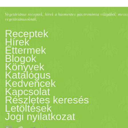
Vegetáriánus receptek, hírek a húsmentes gasztronómia világából; messze 
vegetáriánusoknak.
Receptek
Hírek
Éttermek
Blogok
Könyvek
Katalógus
Kedvencek
Kapcsolat
Részletes keresés
Letöltések
Jogi nyilatkozat