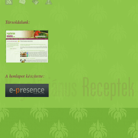
Társoldalunk:
A honlapot készítette: