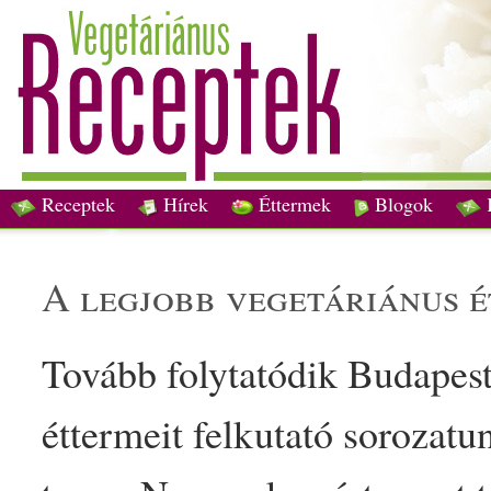
Receptek
Hírek
Éttermek
Blogok
a legjobb
vegetáriánus
é
Tovább folytatódik Budapes
éttermeit felkutató sorozat