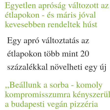
hummuszhoz, harsogóan zö
Egyetlen apróság változott az
Egy gőzölt bao zsemléhez, 
étlapokon - és máris jóval
kevesebben rendeltek húst
fermentált lila káposzta
Egy apró változtatás az
Különleges menüvel várja 
étlapokon több mint 20
étterem
budapesti
ben - de 
százalékkal növelheti egy új
Prove.
kutatás szerint annak az
,,Beállunk a sorba - komoly
esélyét, hogy az emberek a
kompromisszumra kényszerül
a budapesti vegán pizzéria
húsmentes opciót választják.