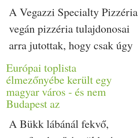
Mindössze annyi történt,
A Vegazzi Specialty Pizzéria
hogy az állatok képét
vegán pizzéria tulajdonosai
feltüntették a belőlük készült
arra jutottak, hogy csak úgy
ételek mellett, és ez sokakat
maradhat fenn a
Európai toplista
eltérített húsfogyasztási
vállalkozásuk, ha bevezetik a
élmezőnyébe került egy
magyar város - és nem
szándékuktól. Meglepő
sajtos pizzákat is.
Budapest az
eredményre jutott egy brit-
Hangsúlyozták, maradnak az
A Bükk lábánál fekvő,
kanadai pszichológiai kutatás
étlapon tisztán növényi étele