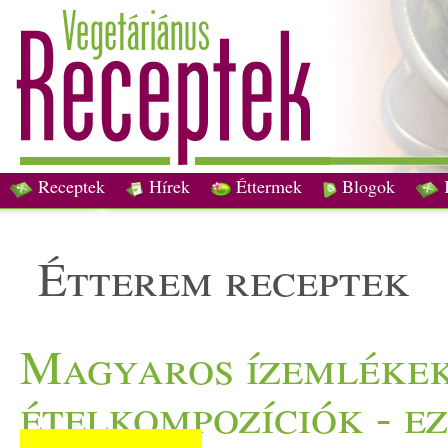
Receptek
Hírek
Éttermek
Blogok
étterem receptek
Magyaros ízemléke
ételkompozíciók - e