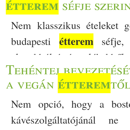
étterem
séfje szeri
Nem klasszikus ételeket 
étterem
budapesti
séfje, 
alapokból és ízemlékekből 
Tehéntej bevezetésé
kapcsolódni. Maga az ét
étterem
a vegán
től
születik, valami egészen
Nem opció, hogy a bost
formában nem létezett. 
kávészolgáltatójánál ne
étterem
család legfiatalabb