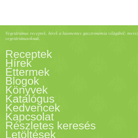
Prove.hu.
Vegetáriánus receptek, hírek a húsmentes gasztronómia világából; messze 
vegetáriánusoknak.
Receptek
Hírek
Éttermek
Blogok
Könyvek
Katalógus
Kedvencek
Kapcsolat
Részletes keresés
Letöltések