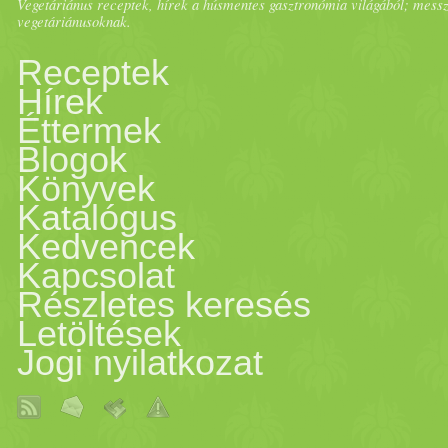
Vegetáriánus receptek, hírek a húsmentes gasztronómia világából; messze 
vegetáriánusoknak.
Receptek
Hírek
Éttermek
Blogok
Könyvek
Katalógus
Kedvencek
Kapcsolat
Részletes keresés
Letöltések
Jogi nyilatkozat