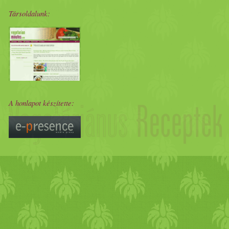
Társoldalunk:
A honlapot készítette: