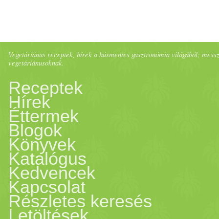
Vegetáriánus receptek, hírek a húsmentes gasztronómia világából; messze 
vegetáriánusoknak.
Receptek
Hírek
Éttermek
Blogok
Könyvek
Katalógus
Kedvencek
Kapcsolat
Részletes keresés
Letöltések