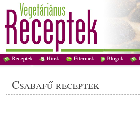
Receptek
Hírek
Éttermek
Blogok
csabafű receptek