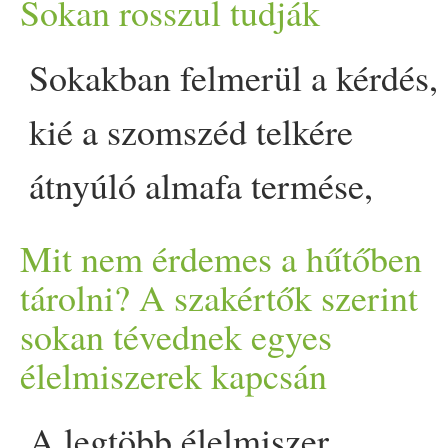
Sokan rosszul tudják
csaknem 21 kilogramm étel
kerül évente feleslegesen a
Sokakban felmerül a kérdés,
kukába. Leggyakrabban
kié a szomszéd telkére
készételeket, zöldségeket,
átnyúló almafa termése,
gyümölcs
öket és pékárut
szedhet-e bárki a közterülete
Mit nem érdemes a hűtőben
dobunk ki. Egy magyar
álló cseresznyefáról, és
tárolni? A szakértők szerint
sokan tévednek egyes
ember háztartásában évente
számít-e, ki gondozza a
élelmiszerek kapcsán
átlagosan 60,7 kilogramm
növényt. A hatályos magyar
A legtöbb élelmiszer