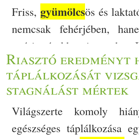
gyümölcs
Friss,
ös és lakta
nemcsak fehérjében, han
nyárias ízekben is gazdag. 
Riasztó eredményt 
kényeztető desszert lehet
táplálkozását vizsg
egyszerre puha, fehérjedús
stagnálást mértek
alapú fehérje gondoskodik a
Világszerte komoly hiá
serpenyőben enyhén karame
egészséges táplálkozása e
Fehérjedús amerikai palac