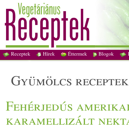
Receptek
Hírek
Éttermek
Blogok
gyümölcs receptek
Fehérjedús amerikai
karamellizált nekta