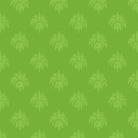
serpenyőben, közepes lángo
pirítsuk illatosra a római
köményt, az édesköményt, a
borsot és a szegfűszeget.
Amikor megérezzük a
kömény illatát, vegyük le a
tűzről. Ha kihűlt, tegyük
hozzá a szárított
mentaleveleket, és