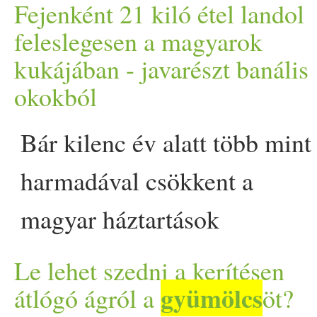
mindegy, mit mikor fogya
Fejenként 21 kiló étel landol
időzíteni a több energiáért
feleslegesen a magyarok
kukájában - javarészt banális
támogatásáért… The post Í
okokból
gyümölcs
fogyásod
ökkel -
Bár kilenc év alatt több mint
appeared first on Prove.
harmadával csökkent a
magyar háztartások
élelmiszer-pazarlása,
Le lehet szedni a kerítésen
fejenként még mindig
gyümölcs
átlógó ágról a
öt?