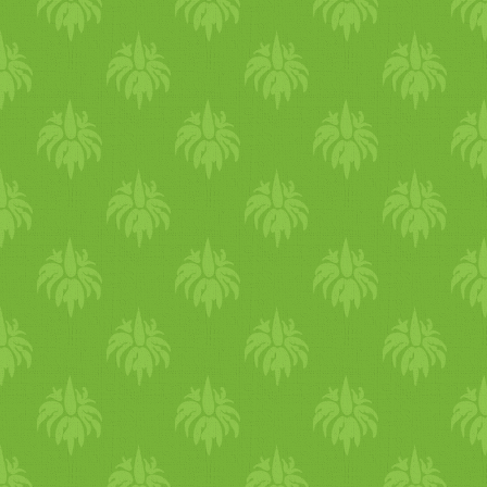
összeállításához
(poharanként): 1 lapos
teáskanál a fenti
fűszerkeverékből 4 dl
jéghideg víz egy evőkanál
frissen facsart lime- vagy
citromlé 1-2 teáskanál cuko
(vagy más édesítő) jégkocka