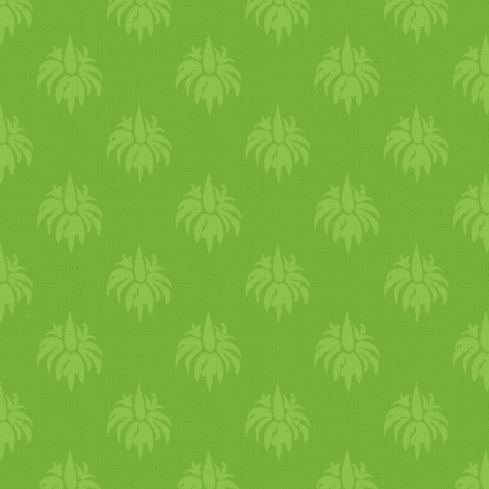
kávédarálóval őröljük finom
porrá. Keverjük hozzá a több
port: az amchurt, a fekete sót
a gyömbérport, az asafoetidá
és az anardanát. Ezzel kész i
a fűszerkeverékünk, jól
záródó üvegben hónapokig
megőrzi az aromáját. Az ital