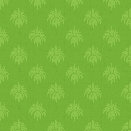
és friss mentalevél a
tálaláshoz Tegyünk egy
pohárba egy lapos
teáskanálnyit a keverékből,
adjuk hozzá a cukrot és a
friss citromlevet. Öntsük fel
vízzel, alaposan keverjük el,
majd díszítsük jéggel és friss
mentával.