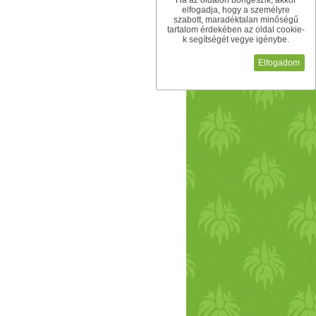
Ha az oldalon böngészik, akkor
elfogadja, hogy a személyre
szabott, maradéktalan minőségű
tartalom érdekében az oldal cookie-
k segítségét vegye igénybe.
Elfogadom