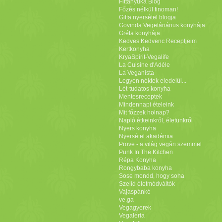
Fittanyuka Blog
Főzés nélkül finoman!
Gitta nyersétel blogja
Govinda Vegetáriánus konyhája
Gréta konyhája
Kedves Kedvenc Receptjeim
Kertkonyha
KryaSpirit-Vegalife
La Cuisine d'Adéle
La Veganista
Legyen néktek eledelül...
Lét-tudatos konyha
Mentesreceptek
Mindennapi ételeink
Mit főzzek holnap?
Napló étkeinkről, életünkről
Nyers konyha
Nyersétel akadémia
Prove - a világ vegán szemmel
Punk In The Kitchen
Répa Konyha
Rongybaba konyha
Sose mondd, hogy soha
Szelíd életmódváltók
Vajaspánkó
ve.ga
Vegagyerek
Vegaléria