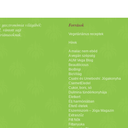
 gasztronómia világából;
Források
, rántott sajt
áriánusoknak.
Vegetáriánus receptek
Hírek
A malac nem ebéd
A vegán szépség
AUM Vega Blog
Beautilicious
BioBrigi
BioVilág
Csatni és Umeboshi: Jógakonyha
CsemetEledel
Cukor, bors, só
Dulmina tündérkonyhája
Életkert
Élj harmóniában
Éltető ételek
Eszemiszom – Jóga Magazin
Extraszűz
Fitt Nők
Fittanyuka