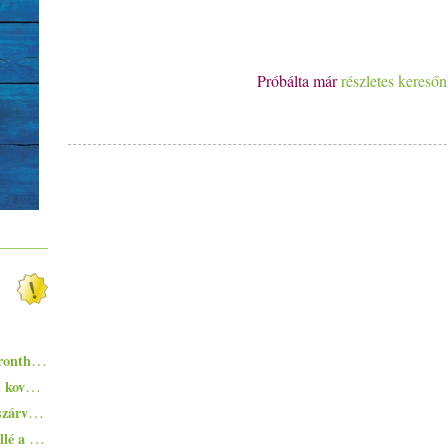
Próbálta már
részletes kereső
Egyszerűen elkészíthető ételek - 10+1 elronthatatlan recept kezdő konyhatündéreknek
Zsurek - a lengyelek savanykás ízvilágú, kovászos levese
Pisto, azaz a spanyolok lecsója - egy huszárvágással tesszük laktatóbbá
Ezekkel a főételekkel nem nyúlhatsz mellé a hőségben - 5+1 kánikularecept