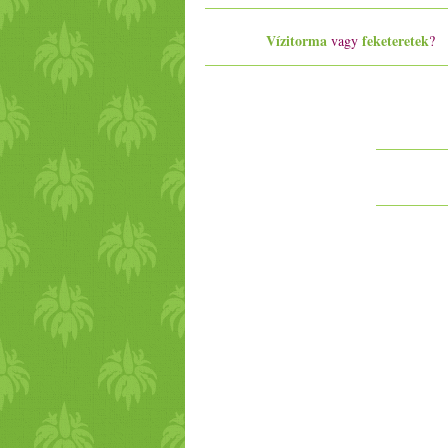
Vízitorma
feketeretek
vagy
?