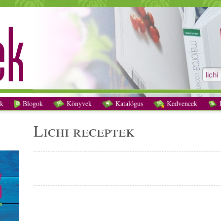
lichi receptek - Vegetáriánus receptek
k
Blogok
Könyvek
Katalógus
Kedvencek
K
lichi receptek