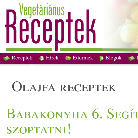
Receptek
Hírek
Éttermek
Blogok
olajfa receptek
Babakonyha 6. Segí
szoptatni!