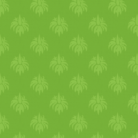
zöldségek, stb.) különleges
ízvilágot kölcsönöz
ételünknek.