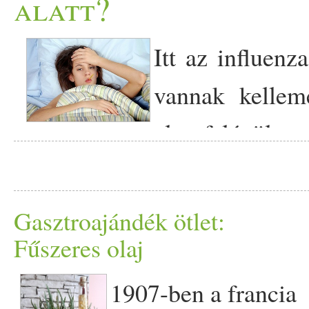
alatt?
kedvelői érdeklődéssel fogjá
Itt az influenz
vannak kelleme
alatt felépül a 
ha elég erős volt előtte is
praktikákkal. Mivel vírus 
Gasztroajándék ötlet:
szükség, az orvosok is elsős
Fűszeres olaj
a hangsúlyt. Én azon a 
1907-ben a francia