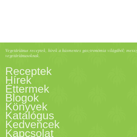
Vegetáriánus receptek, hírek a húsmentes gasztronómia világából; messze 
vegetáriánusoknak.
Receptek
Hírek
Éttermek
Blogok
Könyvek
Katalógus
Kedvencek
Kapcsolat