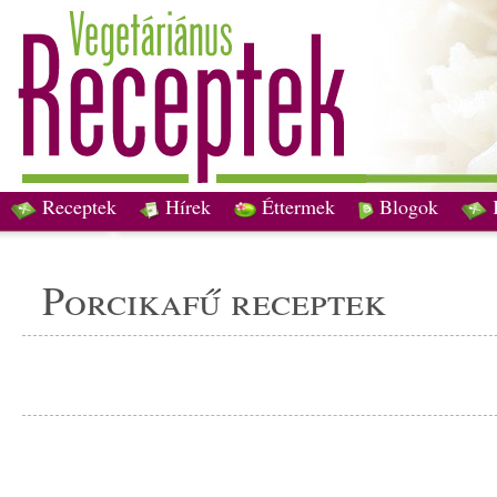
Receptek
Hírek
Éttermek
Blogok
porcikafű receptek