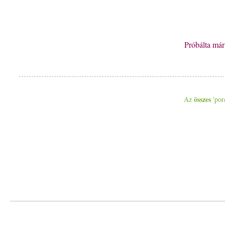
Próbálta má
összes
Az
'porc