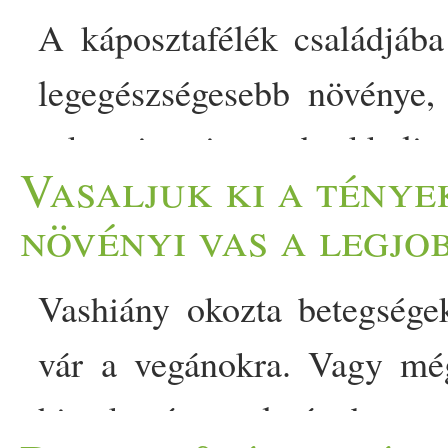
A káposztafélék családjáb
legegészségesebb növénye,
rokonai, mint a brokkoli,
Vasaljuk ki a ténye
szélesebb körben ismertek.
növényi vas a legjo
slágerzöldségeknél is töb
Vashiány okozta betegsége
említése kapcsán legtöbbe
vár a vegánokra. Vagy mé
készült reszelékre vag
hivatkozó tanulmányban 
vízitormára.… The post