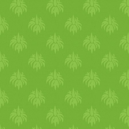
vasforrások. Ugyanígy a sö
brokkoli, a kínai kel és