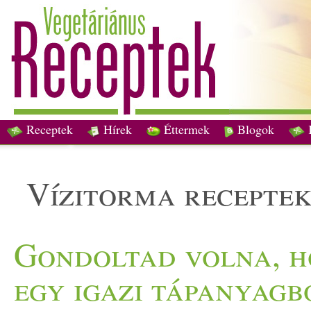
Receptek
Hírek
Éttermek
Blogok
vízitorma recepte
Gondoltad volna, h
egy igazi tápanyag