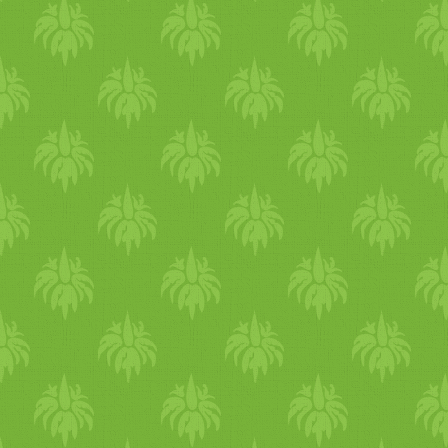
hem vas (Bull és Buss, 
Élelmiszer Szabványügyi H
Élelmiszer- és Táplálko
vasforrásokat, és megállapí
hem) vas 17 százaléka hú
százaléka tejtermékekből s
túlnyomó többsége (több 
élelmiszerekből származik.