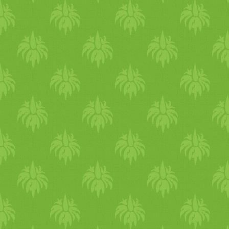
molekula az izomban) rés
baromfihúsban és halakban ta
ki. Nem hem vas alkotja a 
szövetekben és a tel
élelmiszerekben, a tejte
mennyiséget tartalmaznak)
étrendben található vas kör
a többi 10 százalék főleg