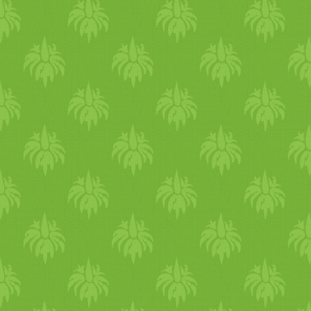
kiőrlésű tészta, a barna rizs
ki a legnagyobb hányadot 44
mutatja, hogy a legjelen
élelmiszerek, a húsfogyasz
számára egyaránt. A növ
következő táblázat azt mut
bővelkednek vasban. A hüvel
szójatermékek (mint példá