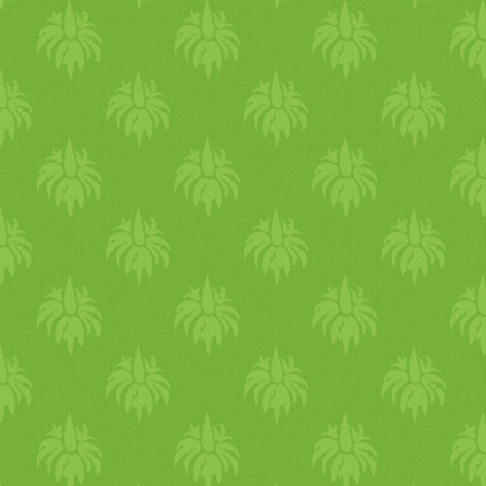
kíméletesek a szervezeth
Foundation, a cikk írója a s
forduljon táplálkozási szaké
alkalmazna. A legtöbb emb
vashoz változatos és kiegye
A vas fajtái Az élelmiszer
állati szövetekben találhat
szállító fehérje a vérben)