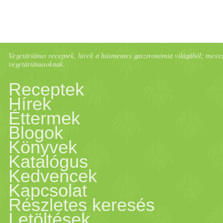
Vegetáriánus receptek, hírek a húsmentes gasztronómia világából; messze 
vegetáriánusoknak.
Receptek
Hírek
Éttermek
Blogok
Könyvek
Katalógus
Kedvencek
Kapcsolat
Részletes keresés
Letöltések