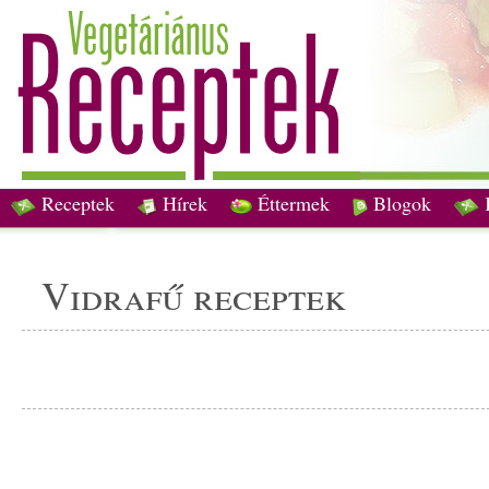
Receptek
Hírek
Éttermek
Blogok
vidrafű receptek