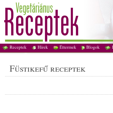
Receptek
Hírek
Éttermek
Blogok
füstikefű receptek