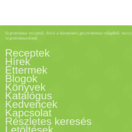
Vegetáriánus receptek, hírek a húsmentes gasztronómia világából; messze 
vegetáriánusoknak.
Receptek
Hírek
Éttermek
Blogok
Könyvek
Katalógus
Kedvencek
Kapcsolat
Részletes keresés
Letöltések