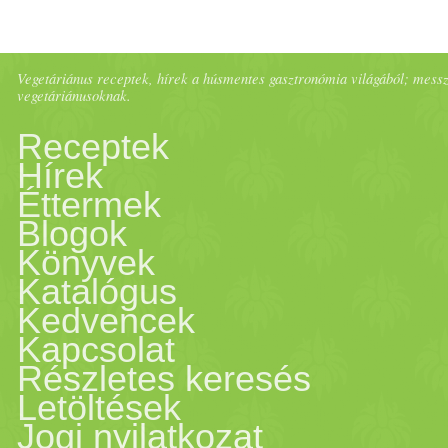
Vegetáriánus receptek, hírek a húsmentes gasztronómia világából; messze 
vegetáriánusoknak.
Receptek
Hírek
Éttermek
Blogok
Könyvek
Katalógus
Kedvencek
Kapcsolat
Részletes keresés
Letöltések
Jogi nyilatkozat