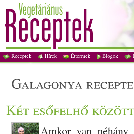
Receptek
Hírek
Éttermek
Blogok
galagonya recept
Két esőfelhő közöt
Amkor van néhány ó