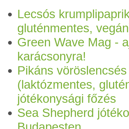
Lecsós krumplipapri
gluténmentes, vegán
Green Wave Mag - a
karácsonyra!
Pikáns vöröslencsés
(laktózmentes, glut
jótékonysági főzés
Sea Shepherd jótéko
Budapesten