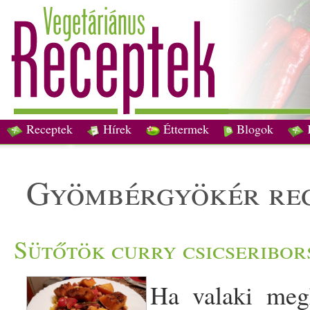
Receptek
Hírek
Éttermek
Blogok
gyömbérgyökér re
Sütőtök curry csicseribor
Ha valaki megk