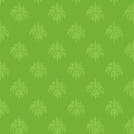
paradicsomos-spenótos essz