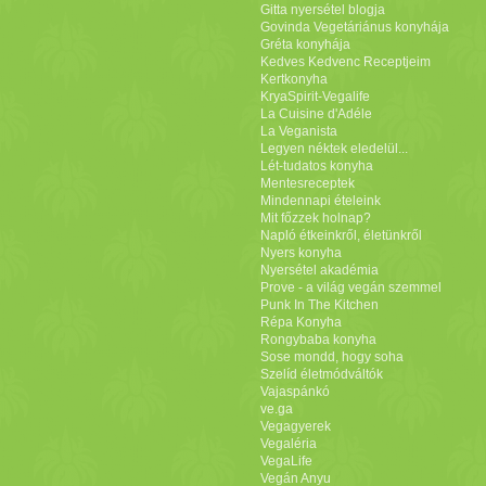
Gitta nyersétel blogja
Govinda Vegetáriánus konyhája
Gréta konyhája
Kedves Kedvenc Receptjeim
Kertkonyha
KryaSpirit-Vegalife
La Cuisine d'Adéle
La Veganista
Legyen néktek eledelül...
Lét-tudatos konyha
Mentesreceptek
Mindennapi ételeink
Mit főzzek holnap?
Napló étkeinkről, életünkről
Nyers konyha
Nyersétel akadémia
Prove - a világ vegán szemmel
Punk In The Kitchen
Répa Konyha
Rongybaba konyha
Sose mondd, hogy soha
Szelíd életmódváltók
Vajaspánkó
ve.ga
Vegagyerek
Vegaléria
VegaLife
Vegán Anyu