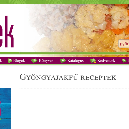
gyöngyajakfű receptek - Vegetáriánus receptek
k
Blogok
Könyvek
Katalógus
Kedvencek
K
gyöngyajakfű receptek