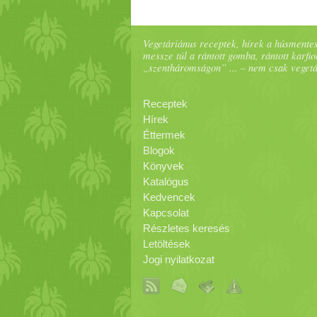
Vegetáriánus receptek, hírek a húsmentes
messze túl a rántott gomba, rántott karfiol
„szentháromságon” ... – nem csak veget
Receptek
Hírek
Éttermek
Blogok
Könyvek
Katalógus
Kedvencek
Kapcsolat
Részletes keresés
Letöltések
Jogi nyilatkozat