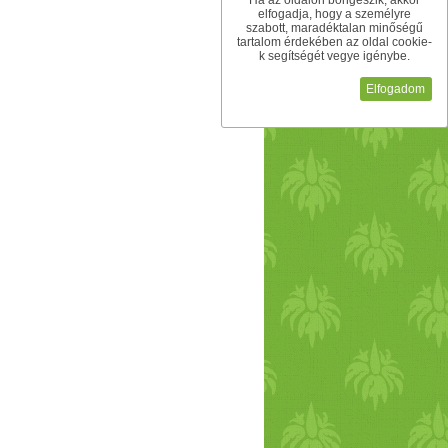
Ha az oldalon böngészik, akkor
elfogadja, hogy a személyre
szabott, maradéktalan minőségű
tartalom érdekében az oldal cookie-
k segítségét vegye igénybe.
Elfogadom