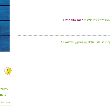
Próbálta már
részletes kereső
összes
Az
'gyöngyajakfű' találat meg
Pisto, azaz a spanyolok lecsója - egy huszárvágással tesszük laktatóbbá
Ezekkel a főételekkel nem nyúlhatsz mellé a hőségben - 5+1 kánikularecept
Egyszerűen elkészíthető ételek - 10+1 elronthatatlan recept kezdő konyhatündéreknek