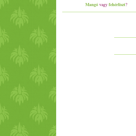
Mangó
fehérliszt
vagy
?