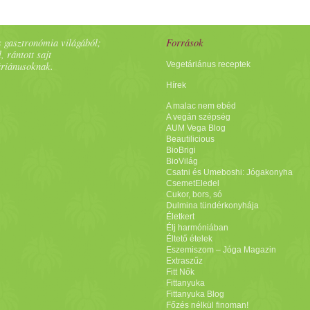
 gasztronómia világából;
Források
, rántott sajt
áriánusoknak.
Vegetáriánus receptek
Hírek
A malac nem ebéd
A vegán szépség
AUM Vega Blog
Beautilicious
BioBrigi
BioVilág
Csatni és Umeboshi: Jógakonyha
CsemetEledel
Cukor, bors, só
Dulmina tündérkonyhája
Életkert
Élj harmóniában
Éltető ételek
Eszemiszom – Jóga Magazin
Extraszűz
Fitt Nők
Fittanyuka
Fittanyuka Blog
Főzés nélkül finoman!