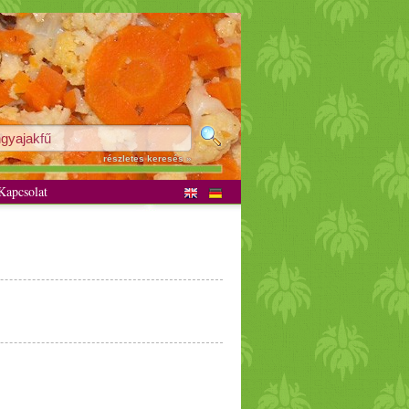
részletes keresés »
apcsolat