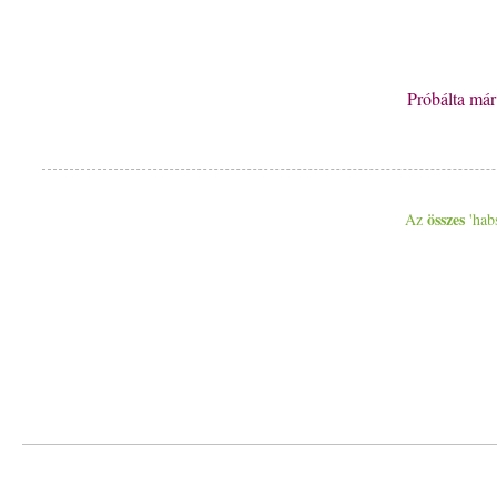
Próbálta má
összes
Az
'habs