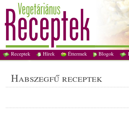
Receptek
Hírek
Éttermek
Blogok
habszegfű receptek