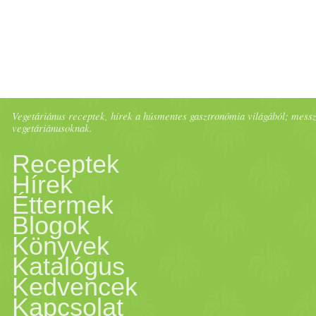
Vegetáriánus receptek, hírek a húsmentes gasztronómia világából; messze 
vegetáriánusoknak.
Receptek
Hírek
Éttermek
Blogok
Könyvek
Katalógus
Kedvencek
Kapcsolat