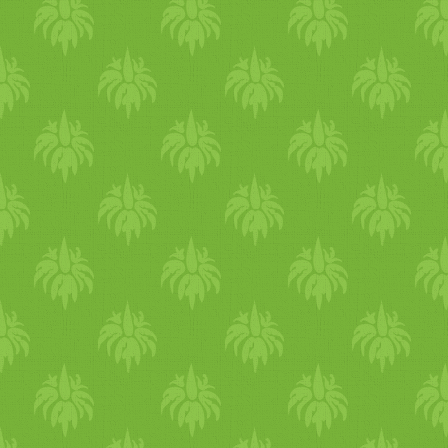
használni, hanem amikor
nagyon melegem van
kenegetem a bőrömet
rózsavízzel vagy spriccelem
magamra. Szuper jól hűsít.
Táplálkozás Júniusban
könnyű és hűsítő étkezés
ajánlott. A melegben nagyon