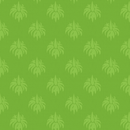
nyugtatja a felhevült
idegrendszert. A Vata
alkatúak imádják ezt az
időszakot. Megérkezett a
meleg és számukra megfelel
a páratartalom. Mivel
ilyenkor élednek igazán
vigyázniuk kell arra, hogy n
hajtsák túl magukat túl sok