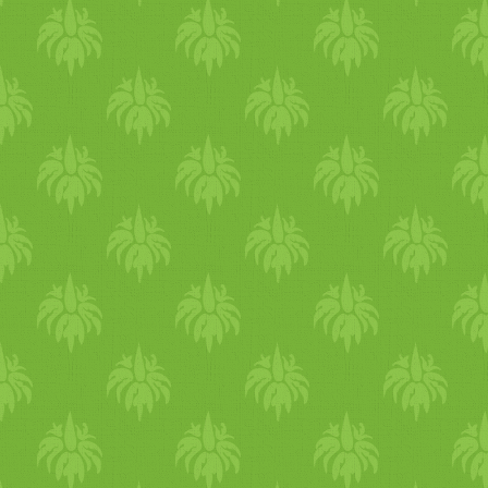
tartaniuk, eleget aludni és
rendszeresen étkezni. Napi
rutin Érdemes korábban
ébredni, mint az év más
időszakaiban és akár egy
kicsit később is fekhetünk. A
reggeli szájápolási rutin után
kezd a reggelt egy hűsítő