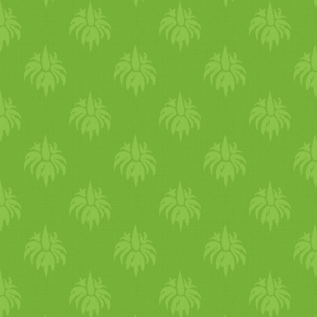
tevékenységgel. Hirtelen
csábítónak tűnhet a meganny
program, fesztivál, baráti
találka, kirándulás és
fesztiválok, de a Vata-k
hamar kimerülnek ha
túlhajszolják magukat.
Érdemes fix napi rutint