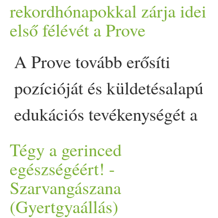
rekordhónapokkal zárja idei
kezdeményezés célja, hogy
első félévét a Prove
reflektorfénybe állítsa és
A Prove tovább erősíti
támogassa mindazokat a
pozícióját és küldetésalapú
szakembereket, civil
edukációs tevékenységét a
szervezeteket és
hazai online médiapiacon.
közösségeket, akik nap mint
Tégy a gerinced
Többszörösen díjnyertes
egészségéért! -
nap a fiatalok lelki jóllétéért
Szarvangászana
portálunkat 2026 első
dolgoznak. A díjra két
(Gyertgyaállás)