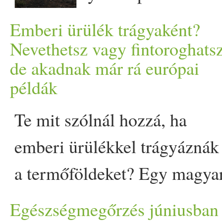
stresszt. Segít leküzdeni a
A 2026 júniusára
Emberi ürülék trágyaként?
lustaságot és a depressziót.
vonatkozó… The post
Nevethetsz vagy fintoroghatsz
Javítja az alvást. Intenzíven
de akadnak már rá európai
Félmillió oldalletöltés és
példák
hat a keringésre. Serkenti a
növekvő olvasótábor -
szív munkáját , felélénkíti az
Te mit szólnál hozzá, ha
rekordhónapokkal zárja idei
egész test vérellátását . Az
emberi ürülékkel trágyáznák
első félévét a Prove appeared
alsó végtagokban megszüteti
a termőföldeket? Egy magya
first on Prove.
a pangást. Csökkenti a
kutatás arra kereste a választ
Egészségmegőrzés júniusban