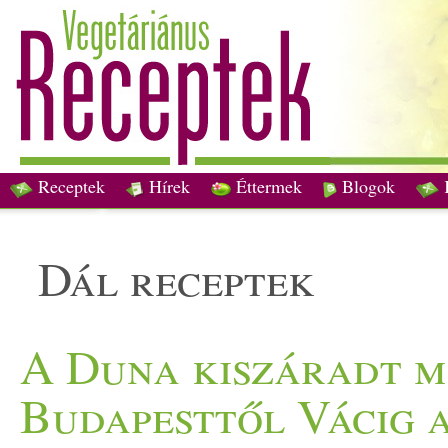
Receptek
Hírek
Éttermek
Blogok
dál receptek
A Duna kiszáradt me
Budapesttől Vácig 