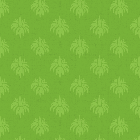
terheli a szervezetedet,
próbálj figyelni, hogy
étkezésekkel ne terheld túl
magad nehéz ételekkel. A
bőrápolásnál nyáron imádom
a rózsavizet. Nem csak
reggeli arcápolási rutinban é
szemmosáshoz szoktam