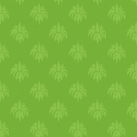
a szervezeted. Ehhez jó ha
kerülöd a csípős ételeket, a
savanyú gyümölcsöket.
Kiváló ilyenkor a keserű
zöldek. Amíg a nap melegít, 
hold fénye hűsít. Érdemes
esténként holdfényben
sétálgatni, ez hűti a testet,