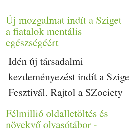
tradícióhoz appeared first o
valójában több kárt okoz,
Új mozgalmat indít a Sziget
dál
talajéletet, vízgaz
kodási
a fiatalok mentális
egészségéért
gyomokat sem tartja távol 
Idén új társadalmi
The post Kényelmes kertr
kezdeményezést indít a Szige
környezetmérnök szerint t
Fesztivál. Rajtol a SZociety
first on Prove.
Mozgalom és vele együtt a
Félmillió oldalletöltés és
SZuper SZociety-díj is. A
növekvő olvasótábor -