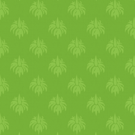
kellemes zuhannyal, hogy az
éjszakai izzadást
következményeitől
megszabadulj és frissen
induljon a nap. Jöhet egy
pohár langyos víz. A kora
reggeli és késő esti hűvösebb
órák ideálisak testmozgásra.
Ígya kár reggel végezz el egy