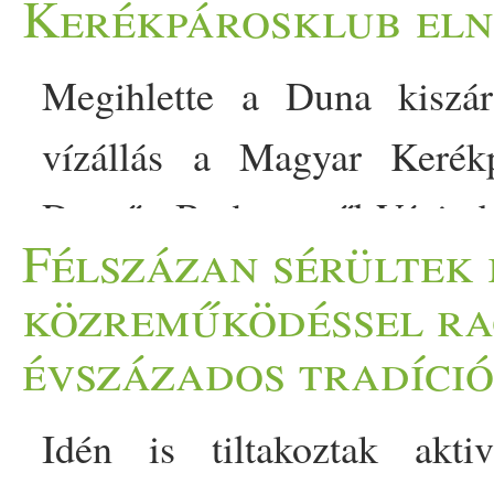
Kerékpárosklub el
Megihlette a Duna kiszár
vízállás a Magyar Kerékp
Dezsőt: Budapesttől Vácig bi
Félszázan sérültek 
kedd reggel már csak 31 
közreműködéssel ra
októberében felállított 3
évszázados tradíci
megdőlt. A rekordalacs
Idén is tiltakoztak akti
bringáztam Budapesttől Vác