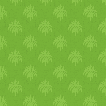
Hogy elkerüld a kiszáradást,
figyelj a vízbevitelre és az
elektrolit-egyensúlyra.
Mindig légy tudatos a tested
jelzéseiről, ha szomjas vagy
igyál - ehhez mindig legyen
nálad víz. A pitta alkatúakná
a hő kimerítheti a májat. A
túlterhelt máj nem biztos,