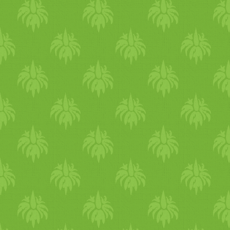
kis támozgatást, csinálj
néhány jógapózt. Az
emésztésünk nyáron
gyengébb, így jó ha könnyű
ételeket fogyasztasz. A
reggeli és vacsora a hűvöseb
órákban legyen. Önmagában
a meleg elleni védekezés is