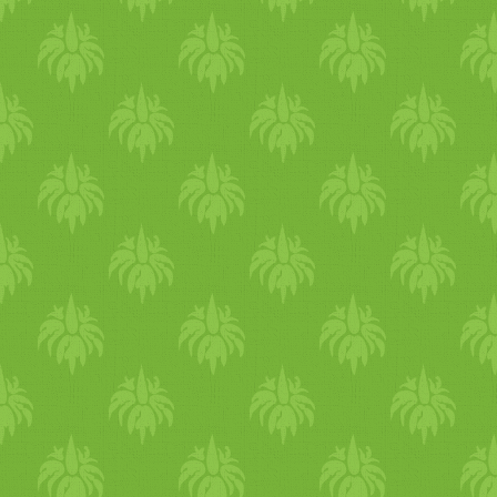
hogy képes feldolgozni a
belső méreganyagokat.
Ezeket a méreganyagokat
ezután a bőr szabadítja fel,
kiütéseket és pattanásokat
okozva. Ha pitta alkatú vagy,
különösen figyelj, hogy ne
terheld túl a májadat és hűts