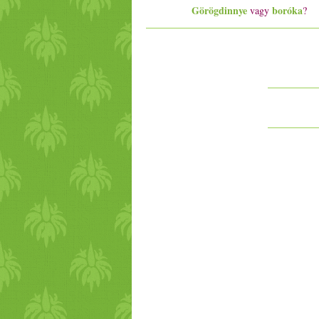
Görögdinnye
boróka
vagy
?