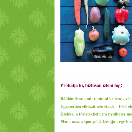
Próbálja ki, biztosan ízleni fog!
Rádióműsor, amit tanítani kellene - vé