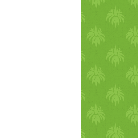
elelő élelmezést biztosítani,17 például a
gazdasági ráfordításon és nagy volumenű
l érvelnek, hogy az alacsony ráfordítású
 gazdálkodás, létfontosságúak a jelentős
y ráfordítású vagy organikus gazdálkodási
emmel ellátni a világot, élénken vitatott
ozás földhasználat alapú csökkentésének
i fejlődését és a globális állatállomány-
fontosságúnak. Azonban az állattenyésztési
l jár, ami a termőterületekről származó
 kapcsolódó földhasználati versenyt.8,28,32
ható területek és a kérődző állatok fontos
és biztosítására bizonyos körülmények
 az olyan tényezők kölcsönhatásainak
ok és az állattenyésztés hatékonysága a
lnak meghatározóvá hipotetikus, erdőirtás
jeszthetik a fel nem használt, erdővel nem
égűek az éghajlati korlátozó tényezők és az
magas ökológiai költséggel jár) -, vagy még
 nem részei az infrastruktúrának. Az ilyen
zitással.2,36,37 Ebben a tanulmányban