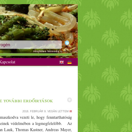
részletes keresés »
apcsolat
e további erdőirtások
2018. FEBRUÁR 9.
VEGÁN LETTEM
ámaszkodva vezeti le, hogy fenntarthatóság
rdeinek védelmében a legmegfelelőbb. Az
tian Lauk, Thomas Kastner, Andreas Mayer,