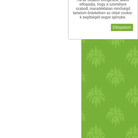
Ha az oldalon böngészik, akkor
 szabályozását és a természetes veszélyektől
elfogadja, hogy a személyre
ének háromnegyedét jelenleg az emberiség
szabott, maradéktalan minőségű
tartalom érdekében az oldal cookie-
s (NPPpot, az ember távollétében is aktív
k segítségét vegye igénybe.
lése) egynegyedét is az emberiség sajátítja
együtt jár, például eutrofizációval,
Elfogadom
 klimatikus hatásokkal. Ezek a negatívumok
mberiség által élvezett ökoszisztéma-
snak tekintik8 azon módszerek feltárását,
ését és ellátását, miközben megőrzik az
 erdős ökoszisztémák védelme ebben az
tárolnak, mint bármely más felszínborítás
tthont.10 Földünk őserdőinek jelentős részét
lyamat most is zajlik, különösen a trópusi
az ENSZ együttműködési programja, az
entésére a fejlődő országokban (Reducing
ing Countries, REDD) a még meglévő erdei
ljából. Fölvetették, hogy az erdők globális
ikátora is lehet, és a fenntarthatóság
 erdők megóvása azonban hátráltatja a
erületek kiterjesztését. Következésképpen a
zer-, takarmány-, rostanyag- és üzemanyag
kielégíteni. A legfrissebb tanulmányok azt