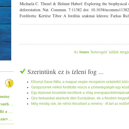
Michaela C. Theurl & Helmut Haberl: Exploring the biophysical o
deforestation. Nat. Commun. 7:11382 doi: 10.1038/­­ncomms113
Fordította: Kertész Tibor A fordítás szakmai lektora: Farkas 
fordítás stilisztikai helyreigazítását végezte: Garai Attila
szerkesztője) Köszönjük mindannyiótoknak az áldozatos munk
védelme kiemelt cél. Tanulmányunkban felmérjük a biofizikai 
élelmezzük az emberiséget 2050-ben további erdők kiirtása nélk
terméshozamokra, a mezőgazdasági területekre, az állatállomán
összes
Az
'heterogén' találat megj
vonatkozó reális feltételezéseket. Minden egyes forgatókönyv
termékek kínálata fedezi-e a keresletet, és hogy a legeltetési inte
Megállapítottuk: számos lehetőség létezik arra, hogy 2050-ben er
Szerintünk ez is ízleni fog ...
globális élelmiszer-ellátás, még alacsony terméshozamok mellett 
különböznek a biomassza-termelés, a termőterület iránti igény 
elsősorban az emberi étrend mennyiségi és minőségi szempontjait
Elhunyt Garai Attila, a magyar vegán mozgalom széplelkű bölc
Gyógyszerek nélkül fordította vissza a szívbetegségét egy köz
behatárolják az lehetőségeket. Ha nem számolunk emberi beavatkoz
Egy lépéssel közelebb kerültünk a világ energiaproblémáján
állapotú területeken, akkor a kereskedelem volumene növekedni
lemény
Újra farkasokat akartunk látni Európában, de a finisben begyul
táplálkozási módok globálisan egymáshoz konvergálnak, ezálta
Egyszerűen elkészíthető ételek - 10+1 elronthatatlan recept kezdő konyhatündéreknek
Még mindig sok, de néhol felcsillant a remény - itt tart az erdő
élelmiszerekből önellátó legyen. Előszó A földterületek fel
Ezekkel a főételekkel nem nyúlhatsz mellé a hőségben - 5+1 kánikularecept
kihívással néz szembe a jövőben. A szárazföldi ökoszisztémák kul
Pisto, azaz a spanyolok lecsója - egy huszárvágással tesszük laktatóbbá
rendszerben, a globális biológiai sokféleség jelentős részét tartjá
nyújtanak, amelyek nélkülözhetetlenek az emberiség számára. 