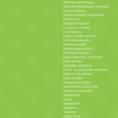
Gitta nyersétel blogja
Govinda Vegetáriánus konyhája
Gréta konyhája
Kedves Kedvenc Receptjeim
Kertkonyha
KryaSpirit-Vegalife
La Cuisine d'Adéle
La Veganista
Legyen néktek eledelül...
Lét-tudatos konyha
Mentesreceptek
Mindennapi ételeink
Mit főzzek holnap?
Napló étkeinkről, életünkről
Nyers konyha
Nyersétel akadémia
Prove - a világ vegán szemmel
Punk In The Kitchen
Répa Konyha
Rongybaba konyha
Sose mondd, hogy soha
Szelíd életmódváltók
Vajaspánkó
ve.ga
Vegagyerek
Vegaléria
VegaLife
Vegán Anyu