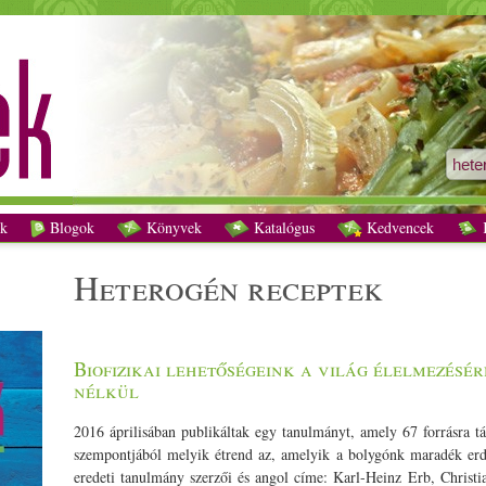
heterogén receptek - Vegetáriánus receptek
k
Blogok
Könyvek
Katalógus
Kedvencek
K
heterogén receptek
Biofizikai lehetőségeink a világ élelmezésér
nélkül
2016 áprilisában publikáltak egy tanulmányt, amely 67 forrásra t
szempontjából melyik étrend az, amelyik a bolygónk maradék e
eredeti tanulmány szerzői és angol címe: Karl-Heinz Erb, Chris