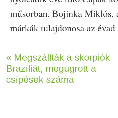
műsorban. Bojinka Miklós, 
márkák tulajdonosa az évad e
mutatkozott be. A többi befe
felszólalt olyan cégek ellen,
« Megszállták a skorpiók
Brazíliát, megugrott a
tejtermék
ekre próbáltak anya
csípések száma
pedig a bolygónk jövője… T
hasznos
- interjú Bojinka M
appeared first on Prove.hu.