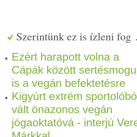
Szerintünk ez is ízleni fog
Ezért harapott volna a
Cápák között sertésmogul
is a vegán befektetésre
Kigyúrt extrém sportolóbó
vált önazonos vegán
jógaoktatóvá - interjú Ver
Márkkal