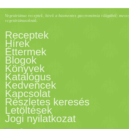
Vegetáriánus receptek, hírek a húsmentes gasztronómia világából; messze 
vegetáriánusoknak.
Receptek
Hírek
Éttermek
Blogok
Könyvek
Katalógus
Kedvencek
Kapcsolat
Részletes keresés
Letöltések
Jogi nyilatkozat