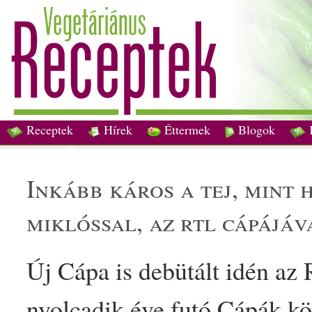
Receptek
Hírek
Éttermek
Blogok
inkább káros a
tej
, mint
miklóssal, az rtl cápájáv
Új Cápa is debütált idén a
nyolcadik éve futó Cápák kö