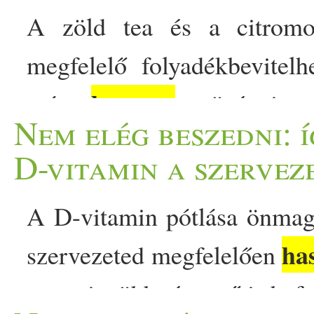
A zöld tea és a citromos
megfelelő folyadékbevitel
hasznos
más
növényi veg
Nem elég beszedni: 
Természetesen egyik ital
D-vitamin a szervez
fogyasztásuk támogathatja
A D-vitamin pótlása önmag
természetes védekező foly
ha
szervezeted megfelelően
melyiket érdemes választa
ugyanis több tényező is befol
minél hatékonyabb hidrat