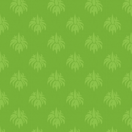
fehérjetartalma és nem fűti a
tested. Ha sokat izzadsz
hasznos
, ha pótlod az
elektrolitokat. Néha tegyél
egy csipet sót a vizedhez,
majd máskor egy pici teljes
értékű nádcukrot, vagy lime-
ot. Egy jó rózsavízes
limonádé (receptet a blogon