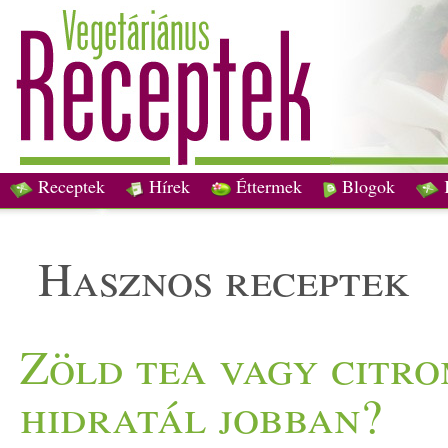
Receptek
Hírek
Éttermek
Blogok
hasznos receptek
Zöld tea vagy citro
hidratál jobban?