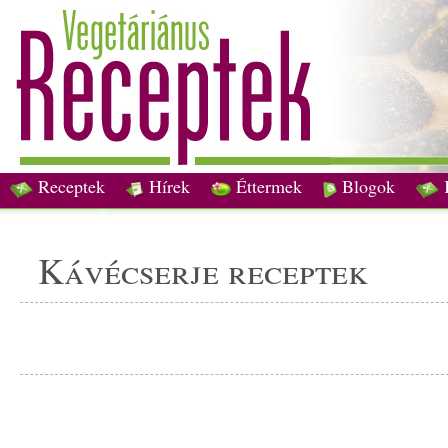
Receptek
Hírek
Éttermek
Blogok
kávécserje receptek