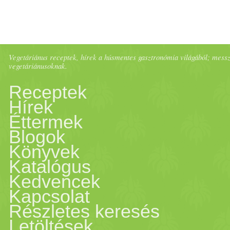
Vegetáriánus receptek, hírek a húsmentes gasztronómia világából; messze 
vegetáriánusoknak.
Receptek
Hírek
Éttermek
Blogok
Könyvek
Katalógus
Kedvencek
Kapcsolat
Részletes keresés
Letöltések