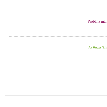
Próbálta má
összes
Az
'kín