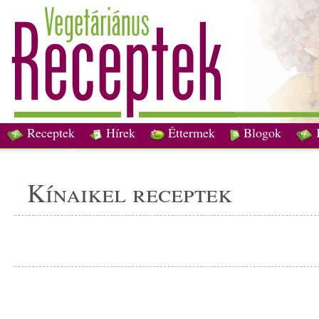
Receptek
Hírek
Éttermek
Blogok
kínaikel receptek