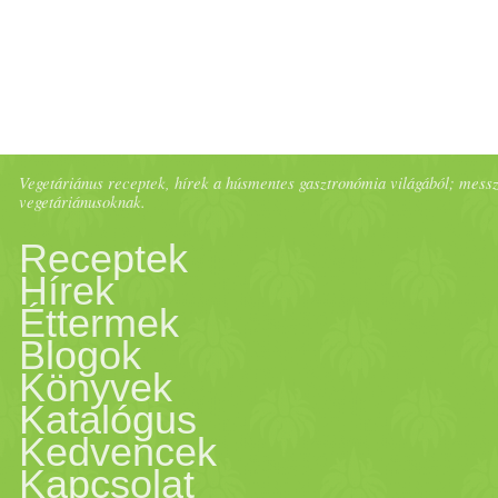
Vegetáriánus receptek, hírek a húsmentes gasztronómia világából; messze 
vegetáriánusoknak.
Receptek
Hírek
Éttermek
Blogok
Könyvek
Katalógus
Kedvencek
Kapcsolat