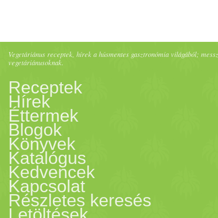
Vegetáriánus receptek, hírek a húsmentes gasztronómia világából; messze 
vegetáriánusoknak.
Receptek
Hírek
Éttermek
Blogok
Könyvek
Katalógus
Kedvencek
Kapcsolat
Részletes keresés
Letöltések