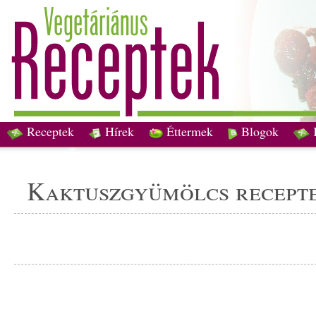
Receptek
Hírek
Éttermek
Blogok
kaktuszgyümölcs recept