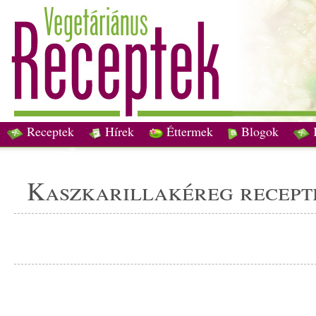
Receptek
Hírek
Éttermek
Blogok
kaszkarillakéreg recept