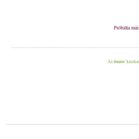
Próbálta má
összes
Az
'kaszkar