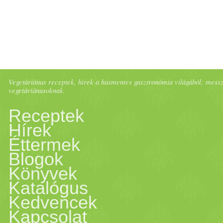
Vegetáriánus receptek, hírek a húsmentes gasztronómia világából; messze 
vegetáriánusoknak.
Receptek
Hírek
Éttermek
Blogok
Könyvek
Katalógus
Kedvencek
Kapcsolat