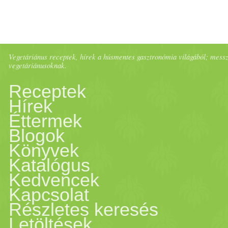
Vegetáriánus receptek, hírek a húsmentes gasztronómia világából; messze 
vegetáriánusoknak.
Receptek
Hírek
Éttermek
Blogok
Könyvek
Katalógus
Kedvencek
Kapcsolat
Részletes keresés
Letöltések