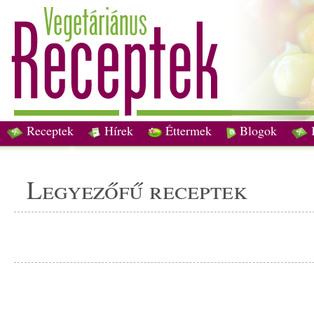
Receptek
Hírek
Éttermek
Blogok
legyezőfű receptek