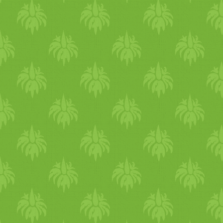
szerint a zöldség a káposzta
és a fehérrépa
keresztezéséből létrejött
növény gyökere.)