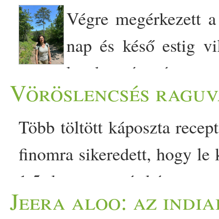
Végre megérkezett a
nap és késő estig v
kezdete és vége mut
Vöröslencsés raguv
dinamikáját. Nyáron a legj
után is világosban megyek k
Több töltött káposzta recep
Míg télen van amikor a 15:3
finomra sikeredett, hogy le
Szóval itt a nyár, a meleg, a
1,5 kg savanyú káposzta 
Jeera aloo: az india
Az erdők zöldellenek, a ré
vöröslencse 1 nagyobb sár