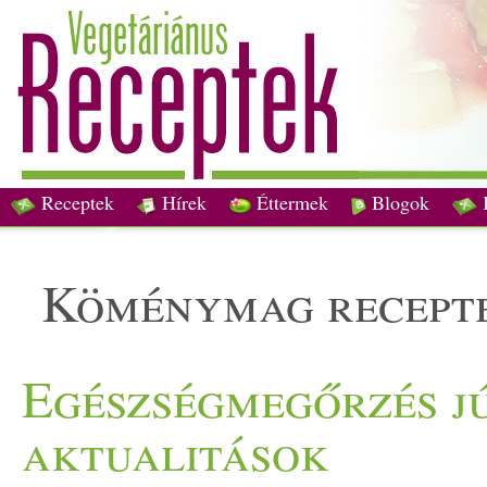
Receptek
Hírek
Éttermek
Blogok
köménymag recept
Egészségmegőrzés jú
aktualitások