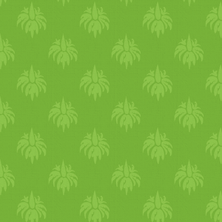
időszaka. Elsődlegesen az
édes, sós izek sokat tudnak
segíteni ellensúlyozni az őszi
száraz időjárást. Egy kevés
savanyú íz is jól jöhet
ilyenkor - pl savanyú alma
párolva, kis lime vagy
citromlé. Az édességek
kifejezetten ideálisak ebben 