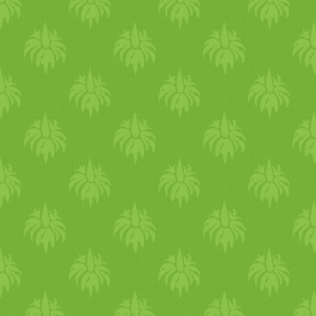
rendszerességet vinni az
életedbe, ugyanazon időben
kelj és feküdj le, reggelizz,
ebédelj, vacsorázz. Ez már j
alapokat biztosít ahhoz, hog
stabilabb, összeszedettebb
legyél. Reggel aludj
nyugodtan kicsit tovább, min