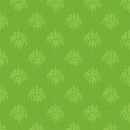
papucsot és az utcára
melegcipőt. A
bekuckózáshoz, otthoni
melegen tartáshoz vegyél elő
vastagabb otthoni ruhákat,
meleg plédeket, lábmelegítőt
melegvizes palackot. Legyen
egy jó napi rutinod Próbálj