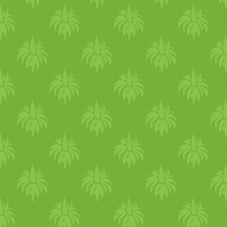
igyál meleg italokat. Élvezd
az ősz adta ételeket sárgarépa
sütőtök, cékla, dió, gesztenye
meleg levesek, meleg
gabonák, hüvelyesek, raguk,
főzelékek. édességek, kásák.
Ez most a zsírosabb, tápláló,
tartalmas, nehezebb ételek