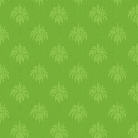
padlizsán, paradicsom,
paprika, grillezett ételek ,etc
majd jövő nyáron újra
visszavezetheted őket. Most 
fókusz a hideg és a szárazsá
ellensúlyozásán van, a téli
immunitás megalapozásán.
Főzz, egyél meleg ételeket é