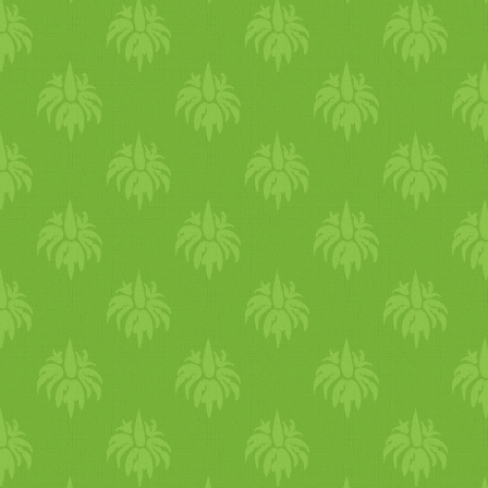
szárazság ellen, hogy vigyél
be a szervezetedbe több
zsiradékot. Csorgass ghít
(tisztított vajat az ételedre)
vagy önts hozzá olívaolajat
vagy egy kis szezámolajat.
Részesítsd előnyben a meleg
ételeket, már reggelire is