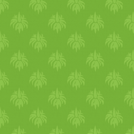
a visszavonulás: legyen.
Azoktóber nagy változást ho
az öltözködésben is. Öltözz
rétegesen, melegen. Vedd el
a kabátot, sapkát, kesztyűt,
vastagharisnyát, meleg
pulóvert mellényt, csizmát. 
lábadat is tartsd melegen,
használj gyapjúzoknit,