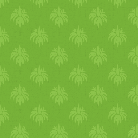
emésztésedre is. Táplálkozás
A stabilizálást a
táplálkozással tudod
legjobban megalapozni, így
az őszi étkezéseidet földelő,
stabilizáló és tápláló
ételekből javasolt
összeállítani. Lévén már a