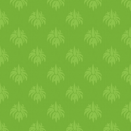
nyáron, de azért 7 óráig kellj
fel mindenképpen. Este
próbálj lefeküdni 22:00-ig. 
szervezeted számára az egyi
legfontosabb, hogy vissza
tudjon töltődni,
regenerálódjon és ezek a
folyamatok a szervezetedben
22:00-kor indulnak el. A kés