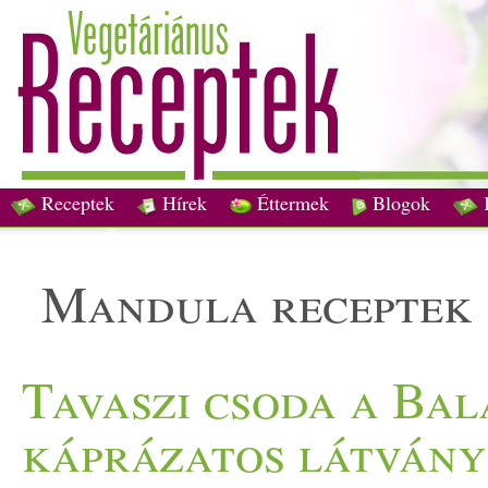
Receptek
Hírek
Éttermek
Blogok
mandula receptek
Tavaszi csoda a Bal
káprázatos látványr