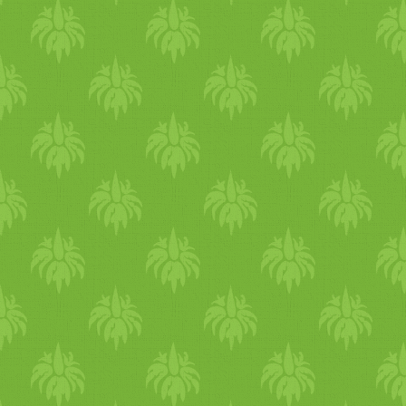
datolya, párolt alma,
édesburgonya, sütőtök,
mandula
kókusztej,
, etc.
azaz minden ami édes ízt
képviseli jó most. Szóval
bátrabban az édes ízzel, mert
ez most testileg és lelkileg is
kedvező. Az egyik legjobb a