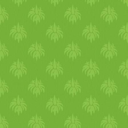
szabadban egyre kevesebb
időt tudunk tölteni, itt az
ideje a sütőt begyújtani,
izzítani a főzőlapokat és
otthon finomakat sütni,
főzni. Köszönj el a nyáron
fogyasztott könnyű ételektől 
saláták, szendvicsek, hideg
ételek, italok, uborka,