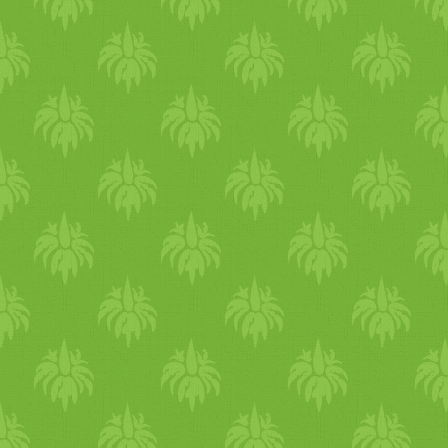
állapotát, etc.. Végezz reggel
olajos önmasszázst
zuhanyozás előtt. Ez nem
csak a bőrödet segít
rugalmasan tartani és védeni
a hidegtől, de jótékony az
idegrendszeredre,
hormonrendszeredre,