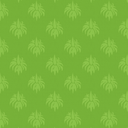
szárazságot hozó időszakban
Az édes íz földel, stabilizál,
táplál, nyugtatja az
idegrendszer, felépíti a
testszöveteket, javítja a
kedélyállapotodat. Édes ízű
dolgok, nem a fehércukrot
jelentik. A rizs, a tej, tejszín,