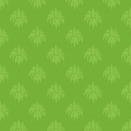
lefekvés mentálisan és
fizikálisan is meg fog viselni
gyengíti az idegrendszert és
az immunrendszert, depire
hajlamosabbá tesz, rontja az
emésztésed hatékonyságát,
csökkenti az energiaszinted,
rontja a hormonrendszered