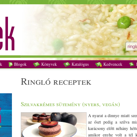
ringló receptek - Vegetáriánus receptek
k
Blogok
Könyvek
Katalógus
Kedvencek
K
ringló receptek
Szilvakrémes sütemény (nyers, vegán)
A nyarat a dinnye miatt sze
az őszt pedig a szilva m
karácsony előtt néhány hétt
amikor enyhe volt a tél k