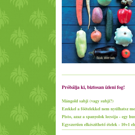
Próbálja ki, biztosan ízleni fog!
Mángold sabji (vagy subji?)