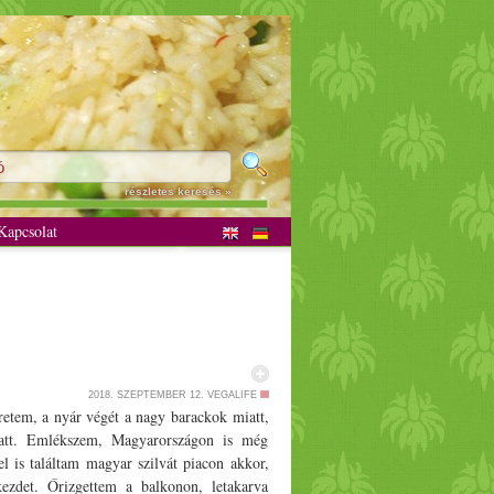
részletes keresés »
apcsolat
2018. SZEPTEMBER 12.
VEGALIFE
retem, a nyár végét a nagy barackok miatt,
iatt. Emlékszem, Magyarországon is még
el is találtam magyar szilvát piacon akkor,
ezdet. Őrizgettem a balkonon, letakarva