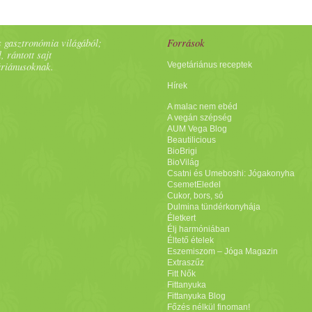
 gasztronómia világából;
Források
, rántott sajt
áriánusoknak.
Vegetáriánus receptek
Hírek
A malac nem ebéd
A vegán szépség
AUM Vega Blog
Beautilicious
BioBrigi
BioVilág
Csatni és Umeboshi: Jógakonyha
CsemetEledel
Cukor, bors, só
Dulmina tündérkonyhája
Életkert
Élj harmóniában
Éltető ételek
Eszemiszom – Jóga Magazin
Extraszűz
Fitt Nők
Fittanyuka
Fittanyuka Blog
Főzés nélkül finoman!