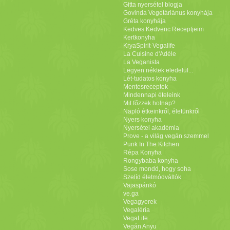
Gitta nyersétel blogja
Govinda Vegetáriánus konyhája
Gréta konyhája
Kedves Kedvenc Receptjeim
Kertkonyha
KryaSpirit-Vegalife
La Cuisine d'Adéle
La Veganista
Legyen néktek eledelül...
Lét-tudatos konyha
Mentesreceptek
Mindennapi ételeink
Mit főzzek holnap?
Napló étkeinkről, életünkről
Nyers konyha
Nyersétel akadémia
Prove - a világ vegán szemmel
Punk In The Kitchen
Répa Konyha
Rongybaba konyha
Sose mondd, hogy soha
Szelíd életmódváltók
Vajaspánkó
ve.ga
Vegagyerek
Vegaléria
VegaLife
Vegán Anyu