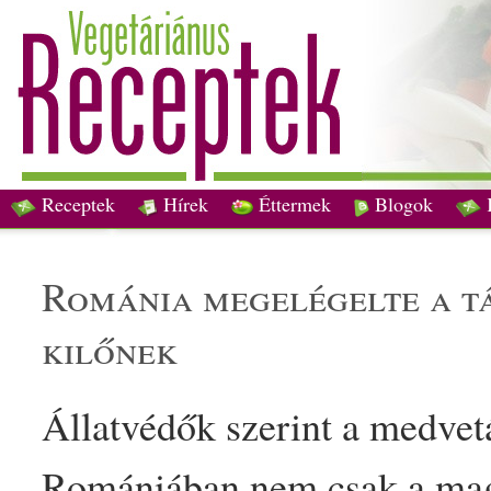
Receptek
Hírek
Éttermek
Blogok
románia megelégelte a támadásokat, több száz medvét
kilőnek
Állatvédők szerint a medve
Romániában nem csak a
ma