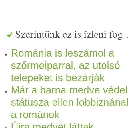
Szerintünk ez is ízleni fog
Románia is leszámol a
szőrmeiparral, az utolsó
telepeket is bezárják
Már a barna medve véde
státusza ellen lobbiznána
a románok
Újra medvét láttak