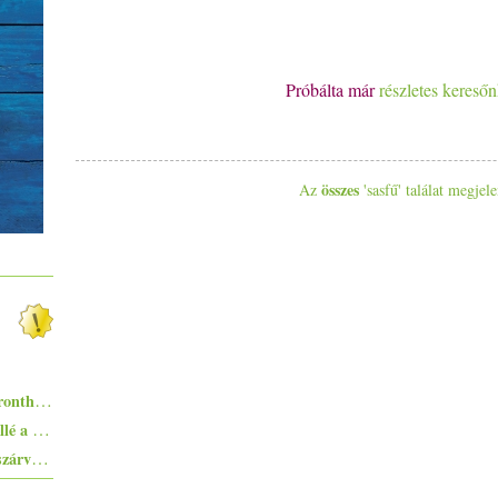
Próbálta már
részletes kereső
összes
Az
'sasfű' találat megjele
Egyszerűen elkészíthető ételek - 10+1 elronthatatlan recept kezdő konyhatündéreknek
Ezekkel a főételekkel nem nyúlhatsz mellé a hőségben - 5+1 kánikularecept
Pisto, azaz a spanyolok lecsója - egy huszárvágással tesszük laktatóbbá