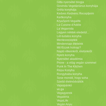
Gitta nyersétel blogja
Govinda Vegetáriánus konyhája
Gréta konyhája
Kedves Kedvenc Receptjeim
Kertkonyha
KryaSpirit-Vegalife
La Cuisine d'Adéle
La Veganista
Legyen néktek eledelül...
Lét-tudatos konyha
Mentesreceptek
Mindennapi ételeink
Mit főzzek holnap?
Napló étkeinkről, életünkről
Nyers konyha
Nyersétel akadémia
Prove - a világ vegán szemmel
Punk In The Kitchen
Répa Konyha
Rongybaba konyha
Sose mondd, hogy soha
Szelíd életmódváltók
Vajaspánkó
ve.ga
Vegagyerek
Vegaléria
VegaLife
Vegán Anyu