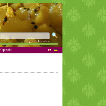
részletes keresés »
apcsolat