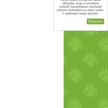
Ha az oldalon böngészik, akkor
elfogadja, hogy a személyre
szabott, maradéktalan minőségű
tartalom érdekében az oldal cookie-
k segítségét vegye igénybe.
Elfogadom