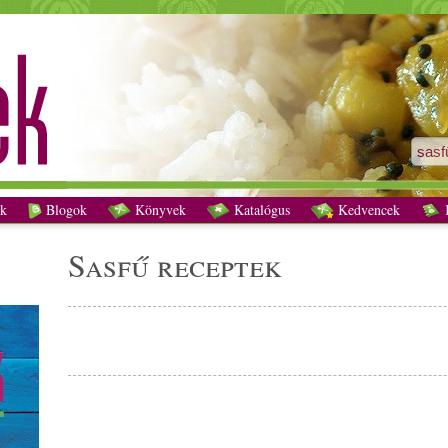
sasfű receptek - Vegetáriánus receptek
k
Blogok
Könyvek
Katalógus
Kedvencek
K
sasfű receptek