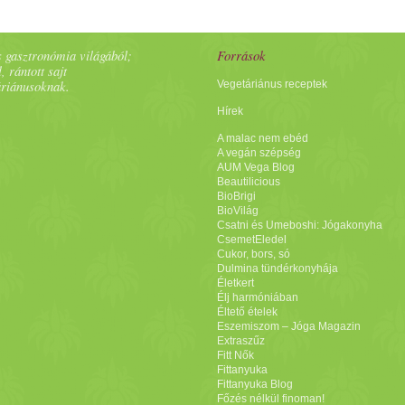
 gasztronómia világából;
Források
, rántott sajt
áriánusoknak.
Vegetáriánus receptek
Hírek
A malac nem ebéd
A vegán szépség
AUM Vega Blog
Beautilicious
BioBrigi
BioVilág
Csatni és Umeboshi: Jógakonyha
CsemetEledel
Cukor, bors, só
Dulmina tündérkonyhája
Életkert
Élj harmóniában
Éltető ételek
Eszemiszom – Jóga Magazin
Extraszűz
Fitt Nők
Fittanyuka
Fittanyuka Blog
Főzés nélkül finoman!