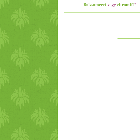
Balzsamecet
citromfű
vagy
?