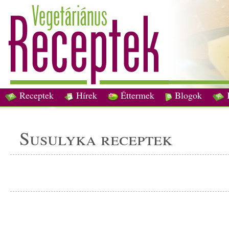
Receptek
Hírek
Éttermek
Blogok
susulyka receptek