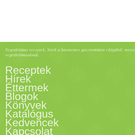
Vegetáriánus receptek, hírek a húsmentes gasztronómia világából; messze 
vegetáriánusoknak.
Receptek
Hírek
Éttermek
Blogok
Könyvek
Katalógus
Kedvencek
Kapcsolat