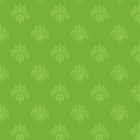
karob emellett glutén- é
koleszterint és nátriums
fogyaszthatják gyermekek
idősek, lisztérzékenyek, t
csontritkulásban, szív- és 
valamint köszvényes bet
antioxidáns hatású, gazdag
és élelmi rostokban.” (Forrá