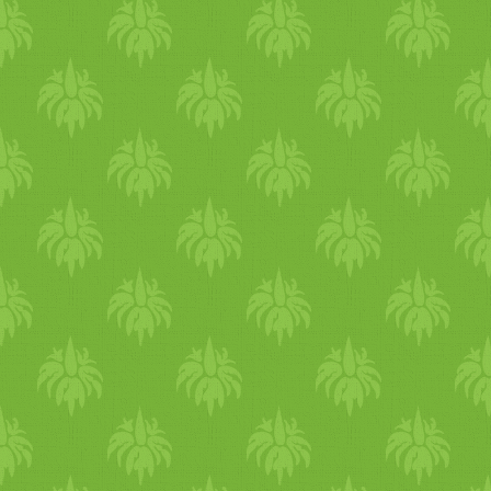
hozzávalóit. Botmixer
felhasználásig tegyük hűt
liszteket a sütőporral és van
banánt és rizstejet, keverj
(ha túl sűrűnek találjuk, h
Hagyjuk 5 percet állni, hog
kevés kókuszzsírt a teflonse
adagot kanalazunk (2 adag 
tésztából a serpenyőbe, 