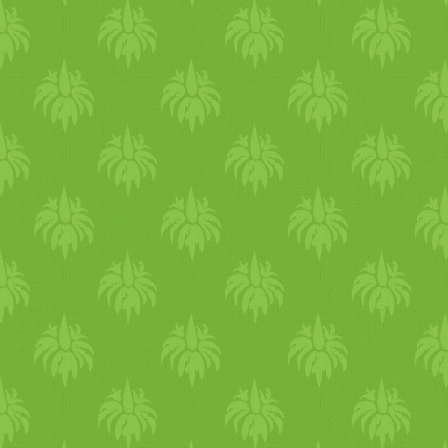
házat! Ez egyre finomabb
vagy! Úgy szeretlek a sok 
Az előke, ami kiállta a
palacsintatorta csokolá
Hozzávalók: Közepes méretű
10 db): - 2 db érett baná
teljeskiörlésű tönkölyliszt -
200 ml rizstej (zab- és mand