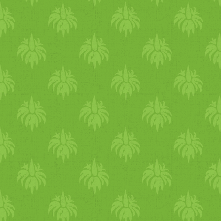
banános palacsintatorta 
Hihetetlen sikert aratot
meggyömöszölte, szétkente
(közben anya és apa is
Természetesen a csap ala
mindenki, és főleg Ádi, cso
magunk rendbe szedése ut
elmentünk az állatkertbe,