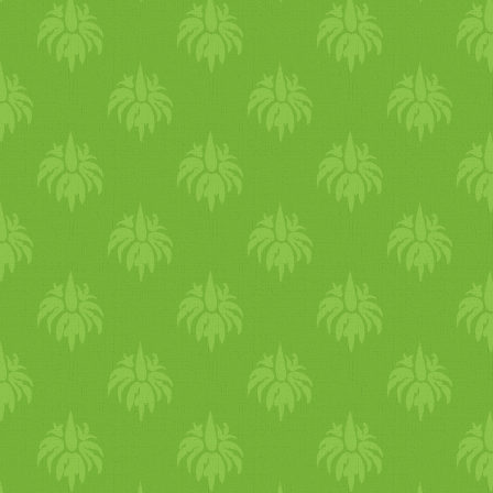
foszfátmentes sütőpor - 1/­­2
kókuszzsír a sütéshez A 
lesz belőle): - 1 db köze
eltávolítva, húsa kikanalazva
evőkanál karobpor (kakaóv
evőkanál mandulavaj (opc
megfelelő állag eléréséhez, 
hogy tudjuk kenni) Teg