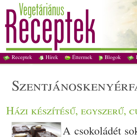
Receptek
Hírek
Éttermek
Blogok
szentjánoskenyérf
Házi készítésű, egyszerű,
A csokoládét sok