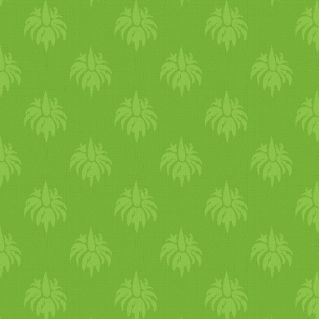
állatokkal. Ámult-bámult, vi
állatokat. Estére természete
izgalomtól. Hát így telt 
napunk! Boldog születés
szeretünk téged! Anya és Ap
a végén a receptet! “Na, vá
össze nekem!” “Oh, la la
“Húúú, ez egyre izgalmas