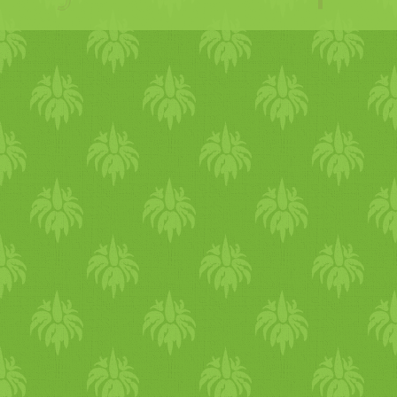
nedvesítsük meg, fektessü
néhány kanál rizst si
uborkaszeletet és a shitake 
Néhány órára tegyük a hűtő