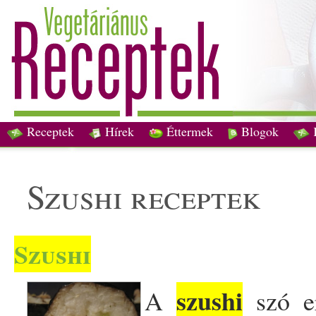
Receptek
Hírek
Éttermek
Blogok
szushi receptek
Szushi
szushi
A
szó er