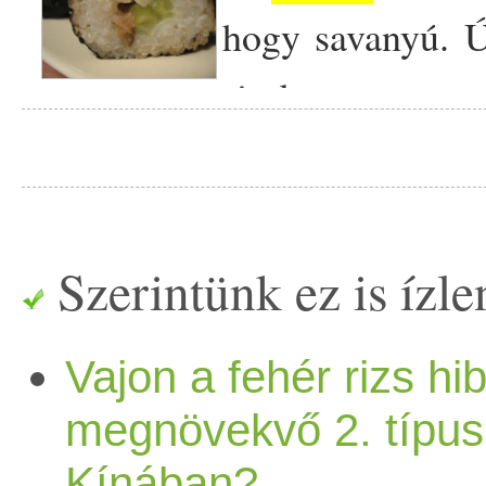
hogy savanyú. Ú
rizsbe csomago
szushi
maradt. A
készítésn
amely címet csak töb éves 
lehet elnyerni. Na nem
Szerintünk ez is ízlen
elkészítése, de a látván
Vajon a fehér rizs h
mesterművek elállításában
megnövekvő 2. típus
gyakran, viszont nagy ör
Kínában?