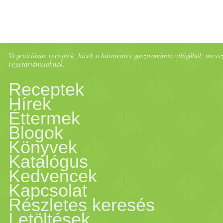
Vegetáriánus receptek, hírek a húsmentes gasztronómia világából; messze 
vegetáriánusoknak.
Receptek
Hírek
Éttermek
Blogok
Könyvek
Katalógus
Kedvencek
Kapcsolat
Részletes keresés
Letöltések