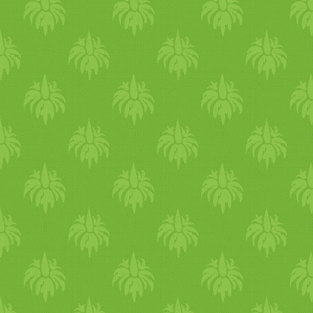
egészségünk megőrzéséhez
magas vérnyomás, aranyér
problémák! dupla babos C
tojásmentes, laktózmentes, 