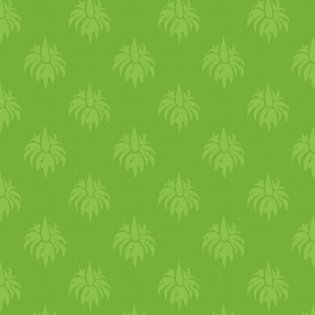
minimum lángon főzzük t
(minimumra vegyük vissza 
lehet konyhát takarítani
paradicsomos szószt. ;-) ) Tá
friss salátával, csíráva
(gluténmentes, tojásm
TÁPLÁLKOZZ, NE CSAK
Természetesen száraz babbó