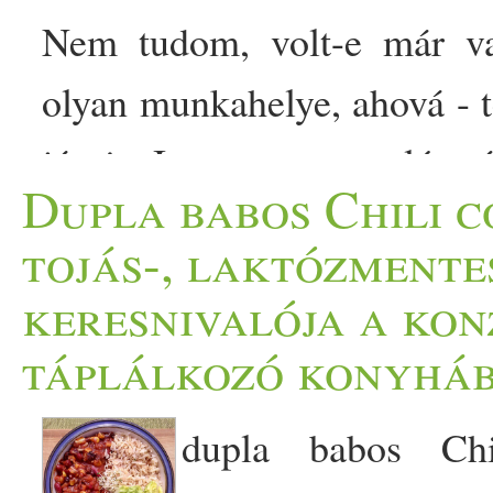
Nem tudom, volt-e már va
olyan munkahelye, ahová - 
járni. Igen, ez egy léte
Dupla babos Chili c
Amnesty International ak
tojás-, laktózmente
tanácstalan anyakoca-tekin
keresnivalója a ko
hasonló embertelenség része
táplálkozó konyhá
kevesebb ideje jut a gas
dupla babos Chi
önéletrajzi könyvön is