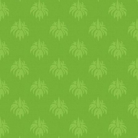
rizst a megszokott módo
mennyiségű vízben fedővel
perc múlva elkészül. A
feltesszük az olajban di
hozzáadjuk az apróra vág
paprikát. 2-3 percig együtt
mellett. Majd hozzáadjuk
zöldpaprikát, sárgarépát 