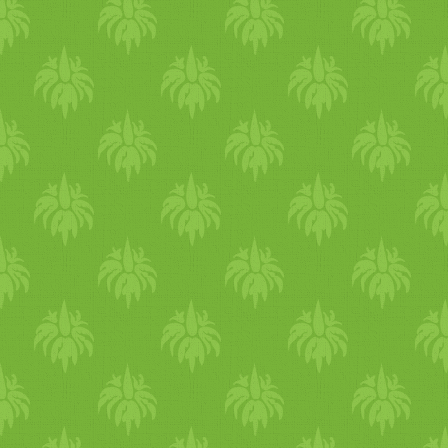
emésztésben, aktívabbá 
hatékonyabb a székletüríté
hangzik, jó dolog! A szé
méregtelenítésének végered
pedig egészségesebb testhez
energiához és frissesség
rostban gazdag ételek (p
fogyasztása hozzájárul s