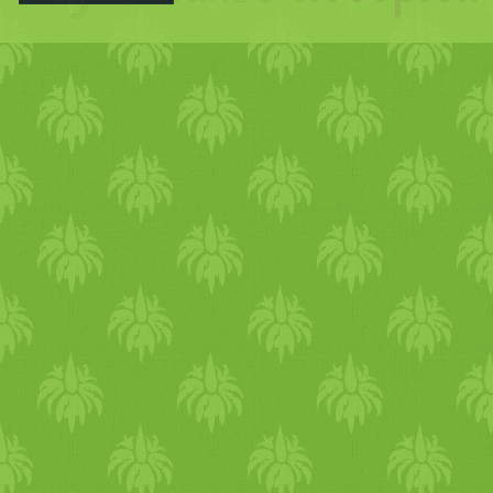
kockázatát. Lelkiisme
mindenkinek egy-egy zs
Fogyasszátok sok szer
személyre) dupla babos Chi
vörösbab /­­ vesebab kon
feketebab konzerv (cukorme
konzerv (cukormentes) -
konzerv (cukormentes) - 5-6