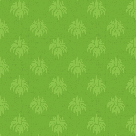
egészet kb. 5 percig 
Hozzáborítjuk a paradics
fűszereket, és a balzsam ece
Végül beleborítjuk a kétfél
kukoricakonzervet (levével
vágott bazsalikomot. Mehet 
főzzük közepes lángon. Ha
őrölt chilit. Miután lete
érezzük, hogy túl sok leve