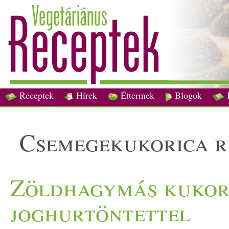
Receptek
Hírek
Éttermek
Blogok
csemegekukorica 
Zöldhagymás kukori
joghurtöntettel