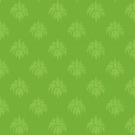
só, fekete bors, 1 tk mustá
paprika - 1 közepes m
fokhagyma - 3 ek kókuszola
színű (kaliforniai) paprik
barna rizs - 3 bögre tiszta
salátalevelek (pl.: római sal
szárzeller) dupla babos 
tojásmentes, laktózment