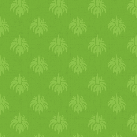
Ebben az esetben sokkal to
lesz. Előző éjszakára ázt
főzzük meg őket külön-külö
készítsük el az ételt a fen
aktív bélműködéstől sem ke
Sokszor hallottam már kifo
hogy inkább nem fogyasztják
fel a fogyasztásukkal! A r