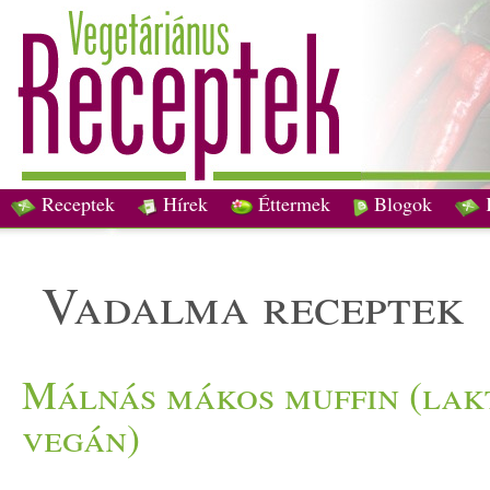
Receptek
Hírek
Éttermek
Blogok
vadalma receptek
Málnás mákos muffin (lak
vegán)