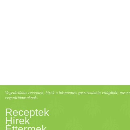
Vegetáriánus receptek, hírek a húsmentes gasztronómia világából; messze 
vegetáriánusoknak.
Receptek
Hírek
Éttermek