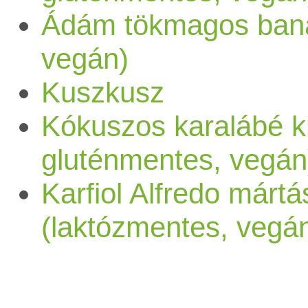
Ádám tökmagos baná
vegán)
Kuszkusz
Kókuszos karalábé k
gluténmentes, vegán
Karfiol Alfredo mártá
(laktózmentes, vegá