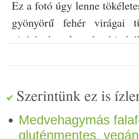
Ez a fotó úgy lenne tökélete
gyönyörű fehér virágai 
virágba borul, csak a bimbó
van jó sok és így ad hangu
vagyok nagy főzős, sütős 
gyorsaságra törekszem. Ez a
Szerintünk ez is ízlen
málnát, vágytam a savanykás 
Medvehagymás falafe
gluténmentes, vegán