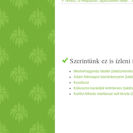
« Tavasz, a megújulás, újjászületés ideje....
Szerintünk ez is ízlen
Medvehagymás falafel (laktózmentes
Ádám tökmagos banánkenyere (lakt
Kuszkusz
Kókuszos karalábé krémleves (laktó
Karfiol Alfredo mártással sült tészta