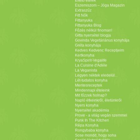
Éltető ételek
Eszemiszom – Jóga Magazin
Extraszűz
Fitt Nők
Fittanyuka
Fittanyuka Blog
Főzés nélkül finoman!
Gitta nyersétel blogja
Govinda Vegetáriánus konyhája
Gréta konyhája
Kedves Kedvenc Receptjeim
Kertkonyha
KryaSpirit-Vegalife
La Cuisine d'Adéle
La Veganista
Legyen néktek eledelül...
Lét-tudatos konyha
Mentesreceptek
Mindennapi ételeink
Mit főzzek holnap?
Napló étkeinkről, életünkről
Nyers konyha
Nyersétel akadémia
Prove - a világ vegán szemmel
Punk In The Kitchen
Répa Konyha
Rongybaba konyha
Sose mondd, hogy soha