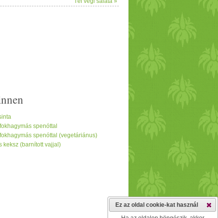
Tél végi saláta »
innen
inta
 fokhagymás spenóttal
fokhagymás spenóttal (vegetáriánus)
eksz (barnított vajjal)
Ez az oldal cookie-kat használ