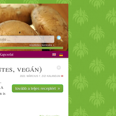
részletes keresés »
apcsolat
tes
,
vegán
)
2022. MÁRCIUS 7.
ZIZI KALANDJAI
,
 A
tovább a teljes receptért »
n
is