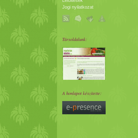
Letöltések
Jogi nyilatkozat
Társoldalunk:
A honlapot készítette: