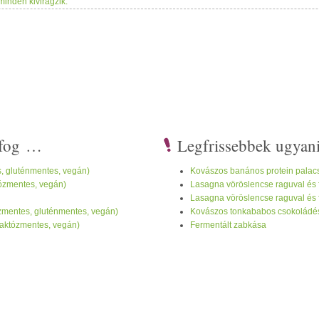
 minden kivirágzik.
i fog …
Legfrissebbek ugyan
, gluténmentes, vegán)
Kovászos banános protein palacs
ózmentes, vegán)
Lasagna vöröslencse raguval és
Lasagna vöröslencse raguval és 
zmentes, gluténmentes, vegán)
Kovászos tonkababos csokoládés k
 (laktózmentes, vegán)
Fermentált zabkása