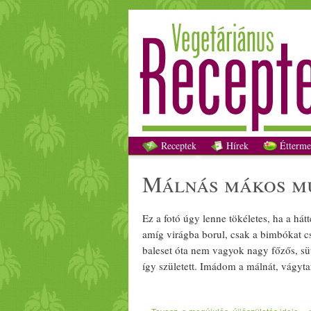
Receptek
Hírek
Étterme
málnás
mák
os
m
Ez a fotó úgy lenne tökéletes, ha a há
amíg virágba
bor
ul, csak a bimbókat c
baleset óta nem vagyok nagy főzős, sü
így született. Imádom a málnát, vágyta