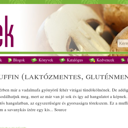
Málnás mákos muffin (laktózmentes, gluténmentes, vegán) recept vegetáriánus
k
Blogok
Könyvek
Katalógus
Kedvencek
K
uffin
(
laktózmentes
,
gluténmen
ttérben már a
vadalma
fa gyönyörű fehér virágai tündökölnének. De addig
sodálhatjuk meg, mert az már van jó sok és így ad hangulatot a képnek.
tős hangulatban, az egyszerűségre és
gyors
aságra törekszem. Ez a
muffi
m a savanykás ízére egy kis... Source