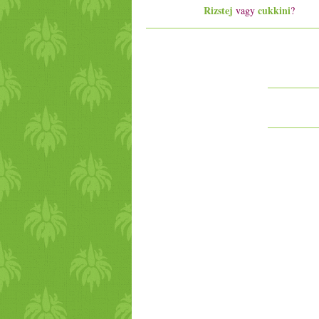
Rizstej
cukkini
vagy
?