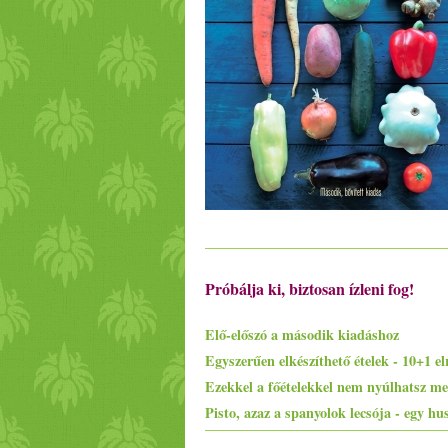
Próbálja ki, biztosan ízleni fog!
Elő-előszó a második kiadáshoz