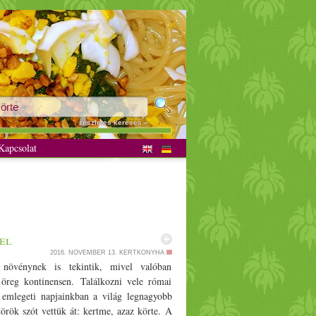
részletes keresés »
apcsolat
el
2016. NOVEMBER 13.
KERTKONYHA
 növénynek is tekintik, mivel valóban
öreg kontinensen. Találkozni vele római
emlegeti napjainkban a világ legnagyobb
örök szót vettük át: kertme, azaz körte. A