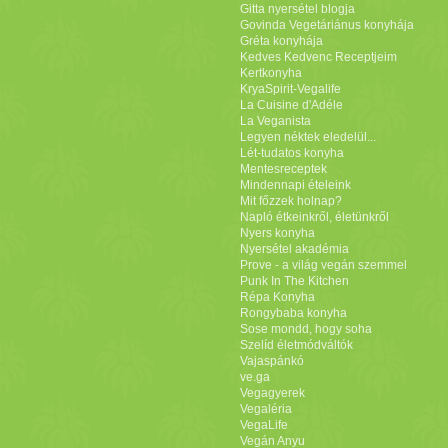
Gitta nyersétel blogja
Govinda Vegetáriánus konyhája
Gréta konyhája
Kedves Kedvenc Receptjeim
Kertkonyha
KryaSpirit-Vegalife
La Cuisine d'Adéle
La Veganista
Legyen néktek eledelül...
Lét-tudatos konyha
Mentesreceptek
Mindennapi ételeink
Mit főzzek holnap?
Napló étkeinkről, életünkről
Nyers konyha
Nyersétel akadémia
Prove - a világ vegán szemmel
Punk In The Kitchen
Répa Konyha
Rongybaba konyha
Sose mondd, hogy soha
Szelíd életmódváltók
Vajaspánkó
ve.ga
Vegagyerek
Vegaléria
VegaLife
Vegán Anyu