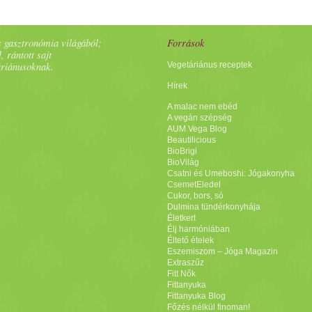
 gasztronómia világából;
Források
, rántott sajt
áriánusoknak.
Vegetáriánus receptek
Hírek
A malac nem ebéd
A vegán szépség
AUM Vega Blog
Beautilicious
BioBrigi
BioVilág
Csatni és Umeboshi: Jógakonyha
CsemetEledel
Cukor, bors, só
Dulmina tündérkonyhája
Életkert
Élj harmóniában
Éltető ételek
Eszemiszom – Jóga Magazin
Extraszűz
Fitt Nők
Fittanyuka
Fittanyuka Blog
Főzés nélkül finoman!