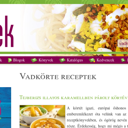
vadkörte receptek - Vegetáriánus receptek
k
Blogok
Könyvek
Katalógus
Kedvencek
K
vadkörte receptek
Tejberizs illatos karamellben párolt körtév
A körtét igazi, európai őshonos
emberemlékezet óta velünk van az 
receptkönyvekben, és ógörög nevén 
része. Érdekesség, hogy mi mégis a t