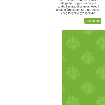
Ha az oldalon böngészik, akkor
elfogadja, hogy a személyre
szabott, maradéktalan minőségű
tartalom érdekében az oldal cookie-
k segítségét vegye igénybe.
Elfogadom