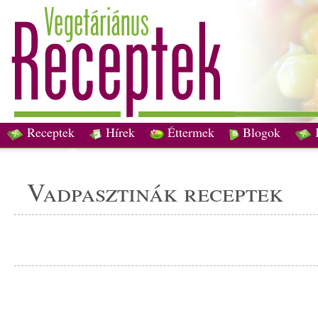
Receptek
Hírek
Éttermek
Blogok
vadpasztinák receptek