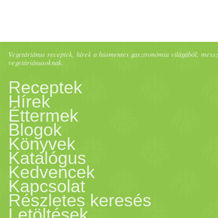
Vegetáriánus receptek, hírek a húsmentes gasztronómia világából; messze 
vegetáriánusoknak.
Receptek
Hírek
Éttermek
Blogok
Könyvek
Katalógus
Kedvencek
Kapcsolat
Részletes keresés
Letöltések